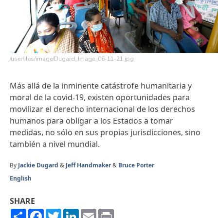
/userfiles/image/Dugard_Image_06-11-21.jpg
Más allá de la inminente catástrofe humanitaria y
moral de la covid-19, existen oportunidades para
movilizar el derecho internacional de los derechos
humanos para obligar a los Estados a tomar
medidas, no sólo en sus propias jurisdicciones, sino
también a nivel mundial.
By
Jackie Dugard
&
Jeff Handmaker
&
Bruce Porter
English
SHARE
Share
Facebook
Twitter
LinkedIn
Email
Print