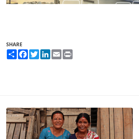
SHARE
Share
Facebook
Twitter
LinkedIn
Email
Print