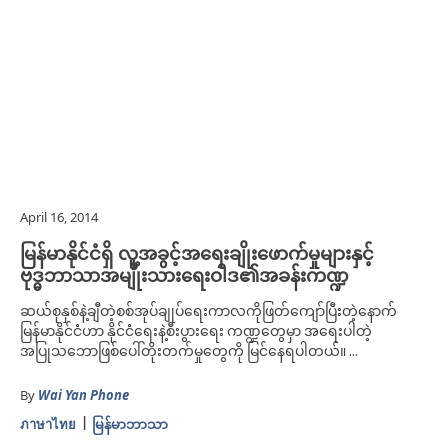
April 16, 2014
မြန်မာနိုင်ငံရှိ လူ့အခွင့်အရေးချိုးဖောက်မှုများနှင့်
ဗုဒ္ဓဘာသာအမျိုးသားရေးဝါဒ၏အခန်းကဏ္ဍ
ဆယ်စုနှစ်နဲ့ချီတဲ့စစ်အုပ်ချုပ်ရေးကာလကိုဖြတ်ကျော်ပြီးတဲ့နောက်
မြန်မာနိုင်ငံဟာ နိုင်ငံရေးနဲ့စီးပွားရေး ကဏ္ဍတွေမှာ အရေးပါတဲ့
အပြုသဘောဖြစ်ပေါ်တိုးတက်မှုတွေကို မြင်နေရပါတယ်။ ...
By
Wai Yan Phone
ภาษาไทย
မြန်မာဘာသာ