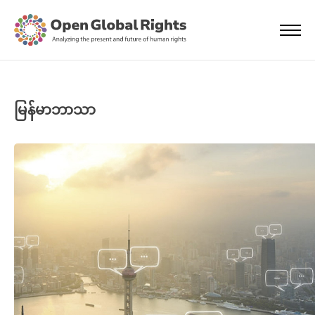
မြန်မာဘာသာ