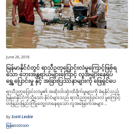
June 26, 2018
မြန်မာနိုင်ငံတွင် ရာသီဥတုပြောင်းလဲမှုကြောင့်ဖြစ်ရ
သော ဘေးအန္တရာယ်များကြောင့် လူအများနေရပ်
ရွှေ့ပြောင်းမှု နှင့် အခြားပြဿနာများကို ဖြေရှင်ပေ
ရာသီဉတုပြောင်းလဲမှု၏ အဆိုးဝါးဆုံးထိခိုက်မှုများကို ခံရနိုင်သည့်
မြန်မာနိုင်ငံကဲ့သို့သော နိုင်ငံများသည် ရာသီဥတုပြောင်းလဲ မှုကြောင့်
တဖြည်းဖြည်းကြုံတွေ့လာနေရသော လူအမြောက်အများ ...
By
Scott Leckie
မြန်မာဘာသာ