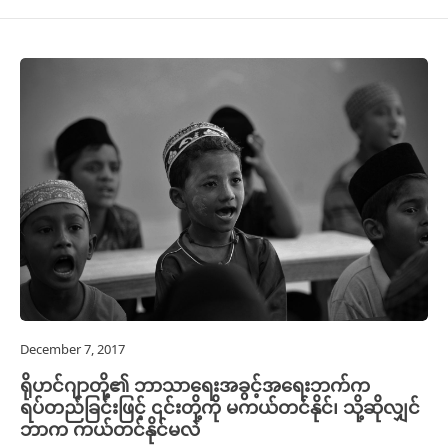
December 7, 2017
ရိုဟင်ဂျာတို့၏ ဘာသာရေးအခွင့်အရေးဘက်က
ရပ်တည်ခြင်းဖြင့် ၎င်းတို့ကို မကယ်တင်နိုင်၊ သို့ဆိုလျှင်
ဘာက ကယ်တင်နိုင်မလဲ