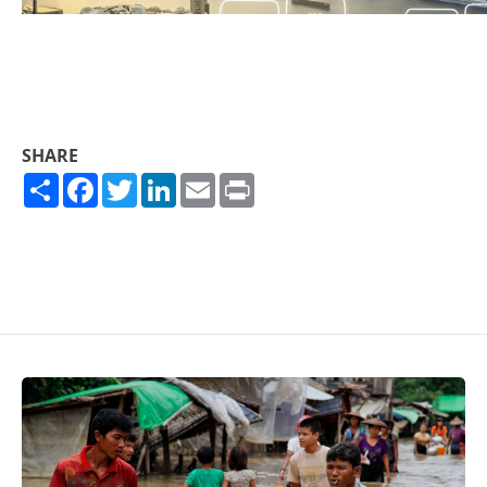
SHARE
Share
Facebook
Twitter
LinkedIn
Email
Print