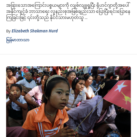
အခြားသောအကြောင်းပစ္စယများကို လျစ်လျူရှုပြီး ရိုဟင်ဂျာတို့အပေါ်
အနိုင်ကျင့်ခံ ဘာသာရေး လူနည်းစုအဖြစ်ချည်းသာ ပြောပြီးရင်းပြောနေ
ကြခြင်းဖြင့် ၎င်းတို့သည် နိုင်ငံသားမဟုတ်သူ ...
By
Elizabeth Shakman Hurd
မြန်မာဘာသာ