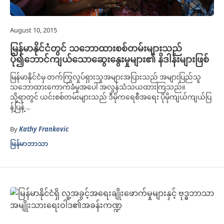
August 10, 2015
မြန်မာနိုင်ငံတွင် သဘောထားစစ်တမ်းများသည်
ပို၍ဘောင်ကျယ်သောဆွေးနွေးမှုများ၏ နိဒါန်းများဖြစ်
မြန်မာနိုင်ငံမှ တက်ကြွလှုပ်ရှားသူအများအပြားသည် အများပြည်သူ
သဘောထားကောက်ခံမှုအပေါ် အလွန်သံသယထားကြသည်။
သို့ရာတွင် ယင်းစစ်တမ်းများသည် ဒီမိုကရေစီအရေး ပိုမိုကျယ်ကျယ်ပြ
န့်ပြန့် ...
By
Kathy Frankovic
မြန်မာဘာသာ