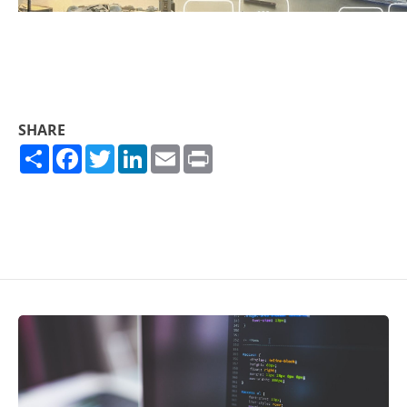
SHARE
Share
Facebook
Twitter
LinkedIn
Email
Print