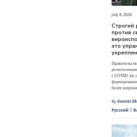
July 8, 2020
Cтрогий 
против с
вероиспо
это упра
укрепле
Правительств
религиозными
с COVID-19, 
формирования
более широким
By
Gunnar Ek
Русский
B