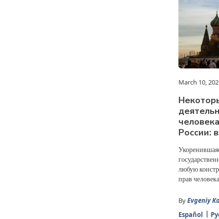
March 10, 202
Некотор
деятельн
человека
России: 
Укоренившаяс
государственн
любую констр
прав человека
By
Evgeniy K
Español
Ру