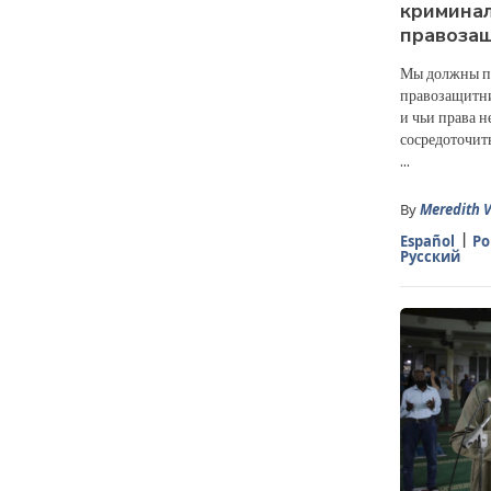
кримина
правоза
Мы должны п
правозащитни
и чьи права н
сосредоточит
...
By
Meredith V
Español
Po
Русский