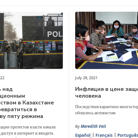
022
July 28, 2021
 над
Инфляция в цене защ
ционным
человека
ством в Казахстане
Последствия карантина многосто
евратиться в
обошлись активистам
ву пяту режима
By
Meredith Veit
лации протестов власти начали
доступ в интернет и вводить
Español
Français
Portuguê