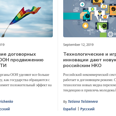
019
September 12, 2019
вие договорных
Технологические и иг
 ООН продвижению
инновации дают нову
БТИ
российским НКО
рганы ООН уделяют все больше
Российский некоммерческий сект
, как государства обращаются с
работает в догоняющем режиме. 
 имеет положительный эффект на
технологии новых медиа перелом
тенденцию и привлечь молодежь
richenko
By
Tatiana Tolsteneva
сский
Español
Русский