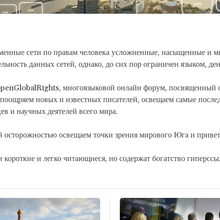
менные сети по правам человека усложненные, насыщенные и 
ельность данных сетей, однако, до сих пор ограничен языком, де
openGlobalRights, многоязыковой онлайн форум, посвященный о
поощряем новых и известных писателей, освещаем самые послед
в и научных деятелей всего мира.
й осторожностью освещаем точки зрения мирового Юга и привет
 короткие и легко читающиеся, но содержат богатство гиперссы