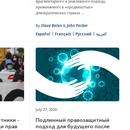
фрагментарного и реактивного подхода,
применяемого в «продвинутых»
демократических странах ...
By
Slava Balan
&
John Packer
Español
Français
Русский
العربية
July 27, 2020
тники -
Подлинный правозащитный
и прав
подход для будущего после