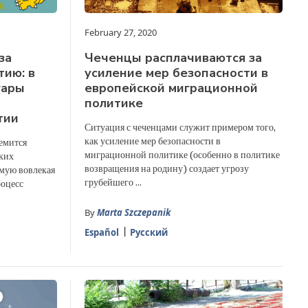
February 27, 2020
за
Чеченцы расплачиваются за
ию: в
усиление мер безопасности в
гары
европейской миграционной
политике
тии
Ситуация с чеченцами служит примером того,
как усиление мер безопасности в
емится
миграционной политике (особенно в политике
ких
возвращения на родину) создает угрозу
ямую вовлекая
грубейшего ...
роцесс
By
Marta Szczepanik
Español
Русский