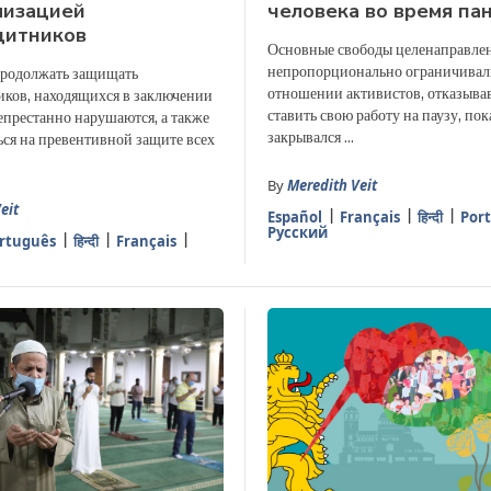
лизацией
человека во время па
щитников
Основные свободы целенаправле
непропорционально ограничивал
родолжать защищать
отношении активистов, отказыв
ков, находящихся в заключении
ставить свою работу на паузу, пок
епрестанно нарушаются, а также
закрывался ...
ься на превентивной защите всех
By
Meredith Veit
eit
Español
Français
हिन्दी
Por
Русский
rtuguês
हिन्दी
Français