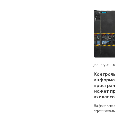
January 31, 2
Контроль
информа
простран
может пр
ахиллесо
На фоне эска
ограничивать 