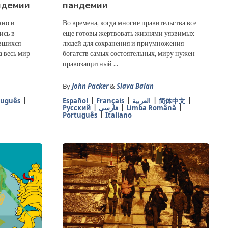
ндемии
пандемии
нно и
Во времена, когда многие правительства все
ись в
еще готовы жертвовать жизнями уязвимых
авшихся
людей для сохранения и приумножения
а весь мир
богатств самых состоятельных, миру нужен
правозащитный ...
By
John Packer
&
Slava Balan
tuguês
Español
Français
العربية
简体中文
Русский
فارسی
Limba Română
Português
Italiano