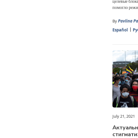
целевые блок
помогло режим
By
Pavlina P
Español
Ру
July 21, 2021
Актуальн
стигмати