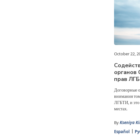
October 22, 2
Содейст
органов
прав ЛГ
Договорные о
внимания тому
ЛГБТИ, и это
местах.
By
Kseniya Ki
Español
Ру