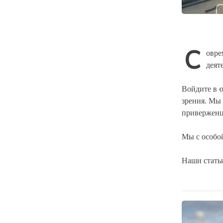
С
овре
деят
Войдите в 
зрения. Мы 
приверженце
Мы с особо
Наши статьи