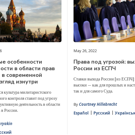
6
May 26, 2022
ые особенности
Права под угрозой: в
ости в области прав
России из ЕСПЧ
 в современной
Ставки выхода России [из ЕСПЧ]
взгляд изнутри
высоки — как для прошлых и нас
так и для самого Суда.
я культура милитаристского
ого контроля ставит под угрозу
By
Courtney Hillebrecht
уктивную деятельность в области
 в России.
Español
Русский
Українсь
aryakin
сский