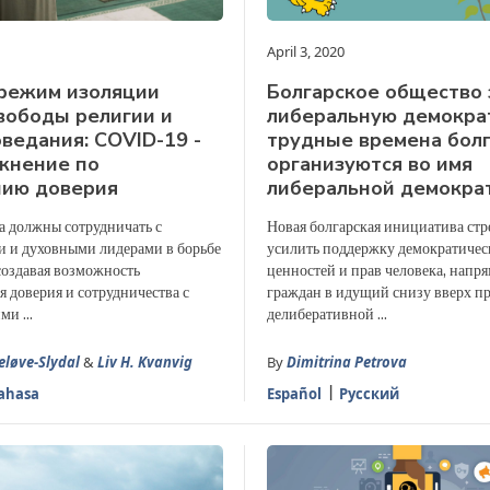
April 3, 2020
режим изоляции
Болгарскoe обществo 
вободы религии и
либеральную демократ
ведания: COVID-19 -
трудные времена бол
жнение по
организуются во имя
нию доверия
либеральной демокра
а должны сотрудничать с
Новая болгарская инициатива стр
 и духовными лидерами в борьбе
усилить поддержку демократичес
создавая возможность
ценностей и прав человека, напр
 доверия и сотрудничества с
граждан в идущий снизу вверх п
и ...
делиберативной ...
eløve-Slydal
&
Liv H. Kvanvig
By
Dimitrina Petrova
ahasa
Español
Русский