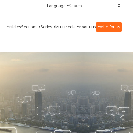
Language
Articles
Sections
Series
Multimedia
About us
Write for us