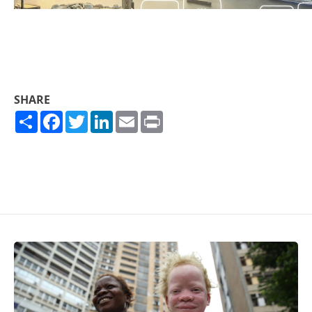
SHARE
Share
Facebook
Twitter
LinkedIn
Email
Print