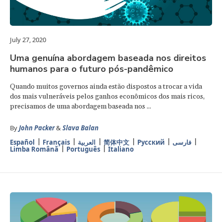
July 27, 2020
Uma genuína abordagem baseada nos direitos
humanos para o futuro pós-pandêmico
Quando muitos governos ainda estão dispostos a trocar a vida
dos mais vulneráveis pelos ganhos econômicos dos mais ricos,
precisamos de uma abordagem baseada nos ...
By
John Packer
&
Slava Balan
Español
Français
العربية
简体中文
Русский
فارسی
Limba Română
Português
Italiano