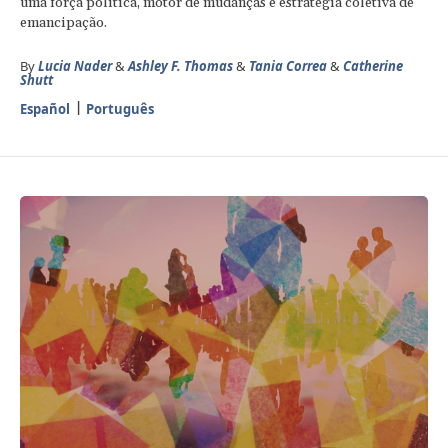
uma força política, motor de mudanças e estratégia coletiva de
emancipação.
By
Lucia Nader
&
Ashley F. Thomas
&
Tania Correa
&
Catherine
Shutt
Español
Português