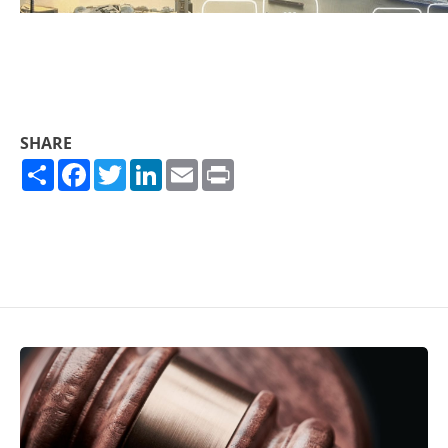
SHARE
Share
Facebook
Twitter
LinkedIn
Email
Print