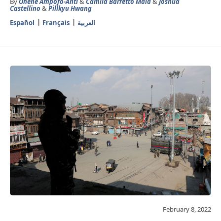
By
Ohene Ampofo-Anti
&
Camila Barretto Maia
&
Joshua
Castellino
&
Pillkyu Hwang
العربية
Français
Español
February 8, 2022