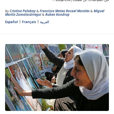
في السياسات، بل تتطلب إعادة هيكلة ...
By
Cristina Palabay
&
Francisco Mateo Rocael Morales
&
Miguel
Martín Zumalacárregui
&
Ruben Kondrup
العربية
Français
Español