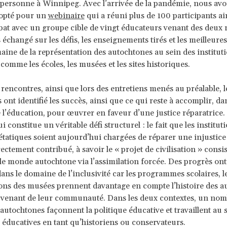
a personne à Winnipeg. Avec l’arrivée de la pandémie, nous av
 opté pour un
webinaire
qui a réuni plus de 100 participants ai
at avec un groupe cible de vingt éducateurs venant des deux 
échangé sur les défis, les enseignements tirés et les meilleure
aine de la représentation des autochtones au sein des institut
comme les écoles, les musées et les sites historiques.
 rencontres, ainsi que lors des entretiens menés au préalable, l
 ont identifié les succès, ainsi que ce qui reste à accomplir, da
l’éducation, pour œuvrer en faveur d’une justice réparatrice. I
 constitue un véritable défi structurel : le fait que les institut
étatiques soient aujourd’hui chargées de réparer une injustice 
rectement contribué, à savoir le « projet de civilisation » consis
 le monde autochtone via l’assimilation forcée. Des progrès ont
ns le domaine de l’inclusivité car les programmes scolaires, les
ions des musées prennent davantage en compte l’histoire des a
ts venant de leur communauté. Dans les deux contextes, un no
’autochtones façonnent la politique éducative et travaillent au 
s éducatives en tant qu’historiens ou conservateurs.