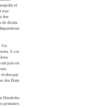
eapolis et
t une
t des
 de droits
isparitions
. Un
sota. À ces
ières
 ont pris en
erne
 écoles par
u des États
du Manitoba
u primaire,