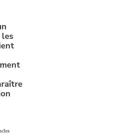
un
 les
ient
tement
araître
ion
acles