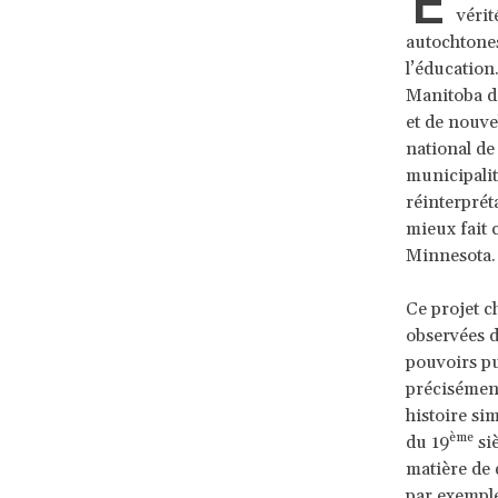
E
vérit
autochtones
l’éducation
Manitoba de
et de nouvel
national de
municipalité
réinterprét
mieux fait c
Minnesota.
Ce projet c
observées d
pouvoirs pub
précisément
histoire si
ème
du 19
siè
matière de 
par exemple