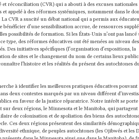
é et réconciliation (CVR) qui a abouti à des excuses nationales
 et appelé à des réformes systémiques, notamment dans le do
. La CVR a suscité un débat national qui a permis aux éducate
 bénéficier d’une sensibilisation accrue, de ressources suppl
les possibilités de formation. Si les États-Unis n’ont pas lancé 
 ce type, des réformes éducatives ont été menées au niveau des 
s. Des initiatives spécifiques (l’organisation d’expositions, la
ation de sites et le changement du nom de certains lieux public
onnaître l’histoire et les réalités du présent des autochtones d
herche à identifier les meilleures pratiques éducatives pouvant 
ans deux contextes marqués par un niveau différent d’investi
lics en faveur de la justice réparatrice. Notre intérêt se porte
 sur deux régions, le Minnesota et le Manitoba, qui partagent
milaire de colonisation et de spoliation des biens des autochton
cle. Ces deux régions présentent des similarités démographiq
diversité ethnique, de peuples autochtones (les Ojibwés et les 
 présents dans le Minnesota ainsi que dans le Manitoba), de f