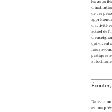
les autorité
d’instituti
de ces pers
appréhender
d’activité r
actuel de l
d’enseignan
qui vivent s
nous avons 
pratiques a
autochtone
Écouter, 
Dans le but
avions prév