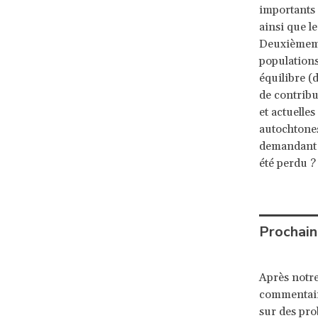
importants 
ainsi que l
Deuxièmemen
populations 
équilibre (
de contribut
et actuelle
autochtones
demandant «
été perdu ?
Prochain
Après notre
commentaire
sur des pro