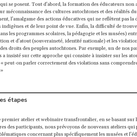
qui se posent. Tout d’abord, la formation des éducateurs non
eur méconnaissance des cultures autochtones et des réalités du
t, l’amalgame des actions éducatives qui ne reflètent pas la d
indigènes et de leur point de vue. Enfin, la difficulté de trouv
dans les programmes scolaires, la pédagogie et les musées) entr
ion et d’atout (souveraineté, identité nationale) et les violatio
s des droits des peuples autochtones. Par exemple, un de nos pa
 a insisté sur cette approche qui consiste à insister sur les at
 peut-on parler correctement des violations sans comprendre
 »
es étapes
 premier atelier et webinaire transfrontalier, en se basant sur 
s des participants, nous prévoyons de nouveaux ateliers qui 
blématiques concernant plus spécifiquement les musées et l’é