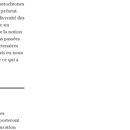
 autochtones
 présent.
iversité des
er un
e la notion
ns passées
rtenaires
outs en nous
 ce qui a
les
porteront
ducation