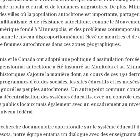
nde urbain et rural, et de tendances migratoires. De plus, Minn
es villes où la population autochtone est importante, partagen
 militantisme et de résistance autochtone, comme le Mouvemen
mérique fondé à Minneapolis, et des problèmes contemporains
mme le niveau disproportionnément élevé de meurtres et de d
t de femmes autochtones dans ces zones géographiques.
nis et le Canada ont adopté une politique d’assimilation forcée
pensionnat autochtone a été instauré au Manitoba et au Minne
 historiques s’ajoute la manière dont, au cours de ces 150 dern
 programmes d’études sociales, les sites éducatifs et les musées
ignoré les peuples autochtones. Un autre point commun conc
a décentralisation des systèmes éducatifs, avec un contrôle des
s publics locaux mais également avec un encadrement au nivea
 niveau fédéral.
recherche documentaire approfondie sur le système éducatif 
sota, notre équipe entama un dialogue avec des enseignants d