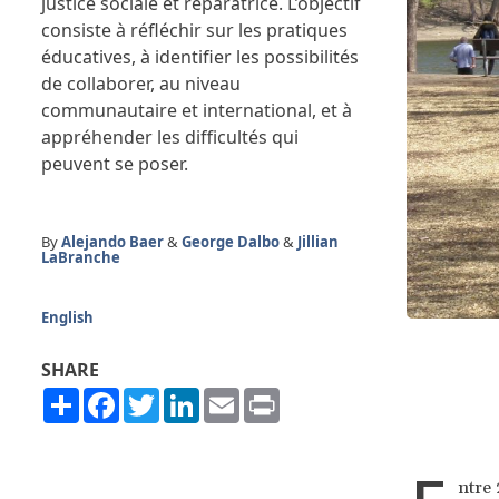
justice sociale et réparatrice. L’objectif
consiste à réfléchir sur les pratiques
éducatives, à identifier les possibilités
de collaborer, au niveau
communautaire et international, et à
appréhender les difficultés qui
peuvent se poser.
By
Alejando Baer
&
George Dalbo
&
Jillian
LaBranche
English
SHARE
Share
Facebook
Twitter
LinkedIn
Email
Print
ntre 