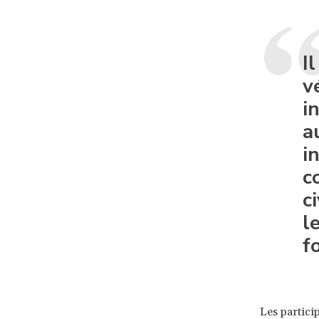
I
v
i
a
i
c
c
l
f
Les partici