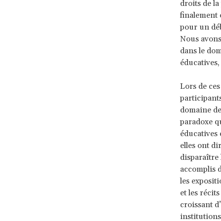
droits de l
finalement
pour un déb
Nous avons 
dans le dom
éducatives, 
Lors de ces
participants
domaine de 
paradoxe qui
éducatives 
elles ont di
disparaître
accomplis da
les exposit
et les réci
croissant d
institution