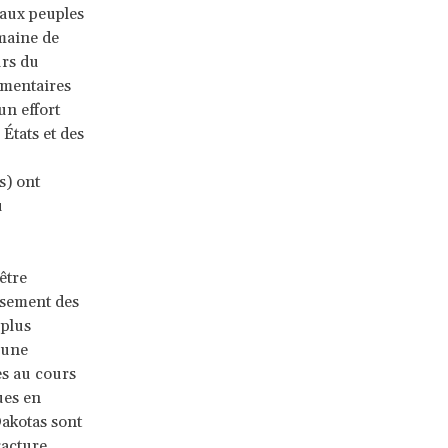
 aux peuples
maine de
urs du
émentaires
un effort
États et des
s) ont
u
être
ssement des
 plus
 une
es au cours
ues en
Dakotas sont
racture