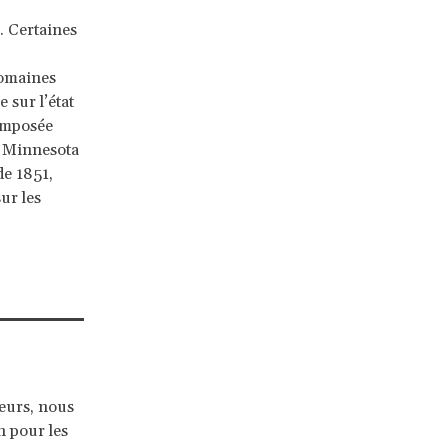
. Certaines
domaines
e sur l’état
composée
u Minnesota
de 1851,
ur les
teurs, nous
n pour les