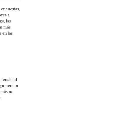
 encuestas,
res a
o, las
an más
 en las
intensidad
rgumentan
s más no
n