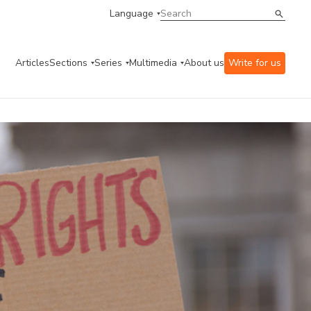
Language
Articles
Sections
Series
Multimedia
About us
Write for us