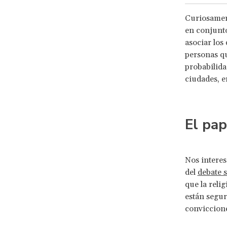
Curiosament
en conjunto
asociar los
personas q
probabilida
ciudades, 
El pap
Nos interes
del
debate s
que la reli
están segur
conviccione