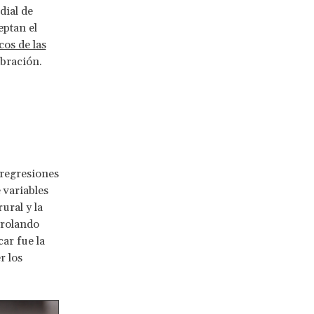
dial de
eptan el
cos de las
ebración.
regresiones
 variables
ural y la
trolando
car fue la
r los