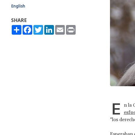
English
SHARE
Share
Facebook
Twitter
LinkedIn
Email
Print
E
n la 
esfu
“los derech
Esperaban q