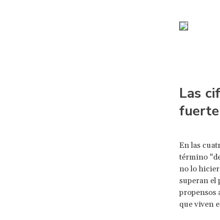
Las ci
fuerte
En las cuat
término “de
no lo hicier
superan el 
propensos a
que viven e