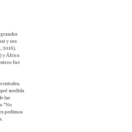
 grandes
ai y sus
, 2016),
) y África
streo fue
centrales,
 qué medida
e las
 o “No
les pedimos
a.