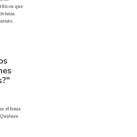
ríticos que
ivistas
iento.
os
nes
s?"
ne el lema
¿Quiénes