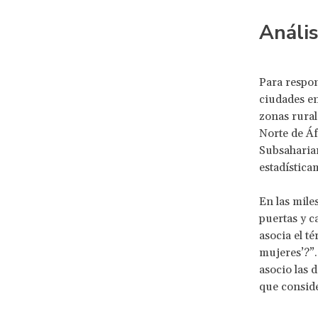
Anális
Para respon
ciudades en
zonas rural
Norte de Áf
Subsaharian
estadística
En las miles
puertas y c
asocia el t
mujeres’?”.
asocio las 
que conside