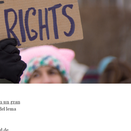
on un gran
del lema
d de