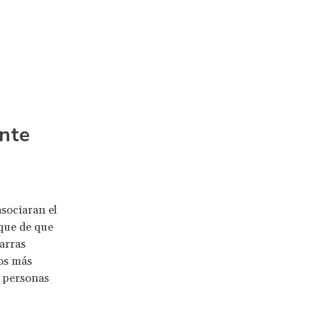
ente
sociaran el
que de que
barras
los más
s personas