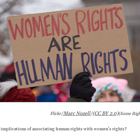
Marc Nozell
(CC BY 2.0)
Flickr/
/
(Some Righ
 implications of associating human rights with women’s rights?