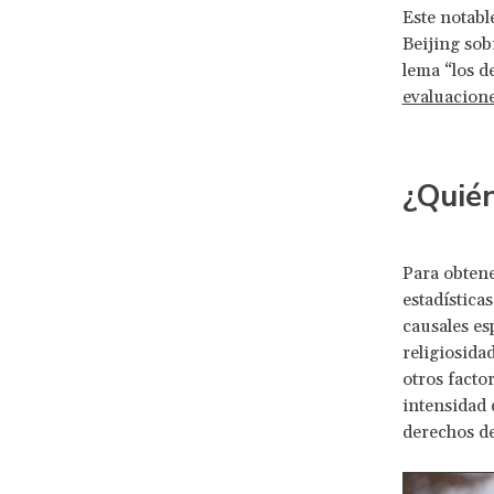
Este notabl
Beijing sob
lema “los d
evaluacion
¿Quié
Para obten
estadística
causales es
religiosida
otros factor
intensidad 
derechos de