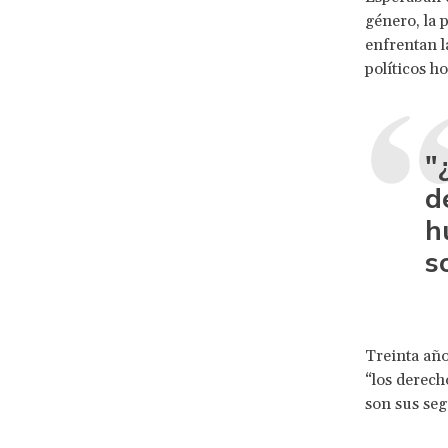
género, la 
enfrentan l
políticos h
"
d
h
s
Treinta año
“los derec
son sus se