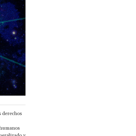
s derechos
s humanos
neralizado y