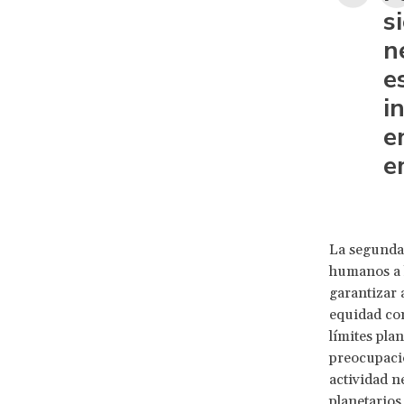
s
n
e
i
e
e
La segunda 
humanos a l
garantizar 
equidad com
límites plan
preocupació
actividad n
planetarios