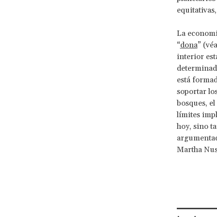
equitativas
La economis
“
dona
” (vé
interior es
determinado
está formad
soportar los
bosques, el
límites imp
hoy, sino t
argumentado
Martha Nu