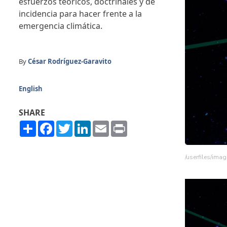
esfuerzos teóricos, doctrinales y de
incidencia para hacer frente a la
emergencia climática.
By
César Rodríguez-Garavito
English
SHARE
Share
Facebook
Twitter
LinkedIn
Email
Print
/userfiles/im