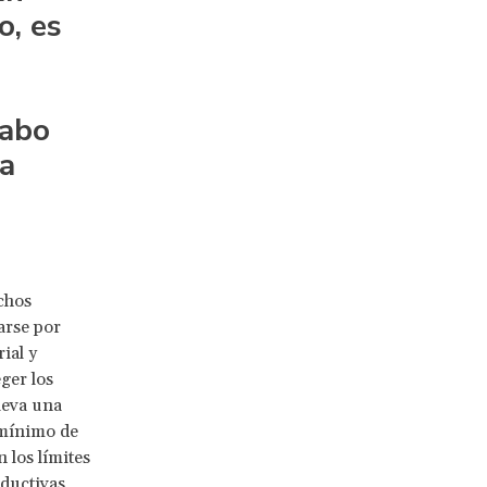
o, es
cabo
la
chos
arse por
ial y
ger los
lleva una
 mínimo de
 los límites
ductivas,