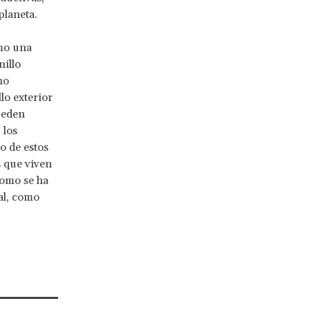
planeta.
omo una
nillo
no
lo exterior
ueden
 los
o de estos
s que viven
como se ha
al, como