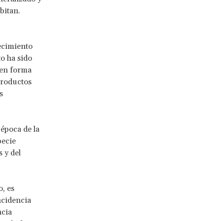
bitan.
ecimiento
to ha sido
 en forma
productos
s
época de la
pecie
 y del
, es
ncidencia
ncia