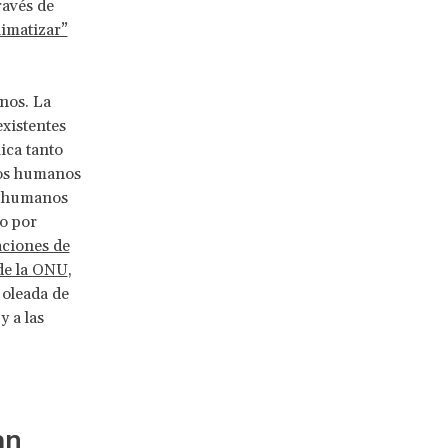
ravés de
imatizar”
nos. La
existentes
ica tanto
chos humanos
os humanos
o por
aciones de
de la ONU
,
 oleada de
y a las
an