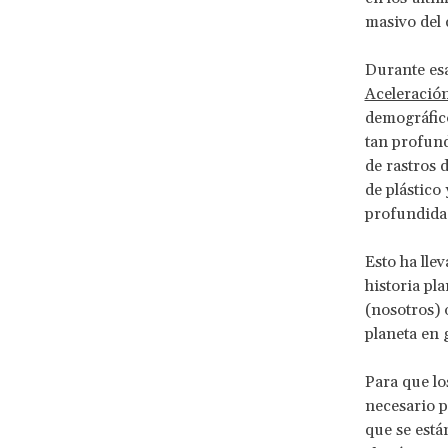
masivo del 
Durante esa
Aceleració
demográfico
tan profund
de rastros 
de plástico
profundidad
Esto ha llev
historia pl
(nosotros) 
planeta en 
Para que lo
necesario p
que se está