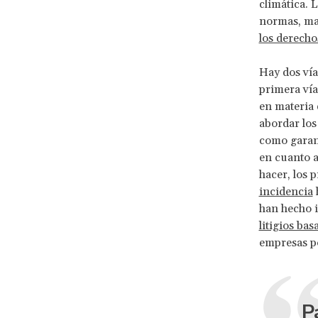
climática. 
normas, mar
los derech
Hay dos vía
primera vía
en materia 
abordar los
como garant
en cuanto a
hacer, los 
incidencia
han hecho i
litigios ba
empresas po
P