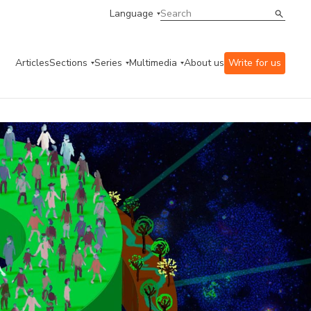
Language
Articles
Sections
Series
Multimedia
About us
Write for us