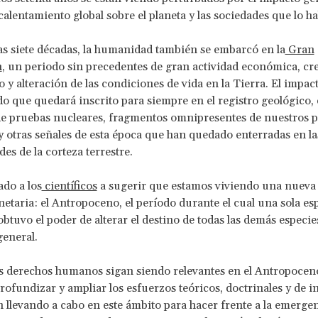
calentamiento global sobre el planeta y las sociedades que lo ha
s siete décadas, la humanidad también se embarcó en la
Gran
n
, un periodo sin precedentes de gran actividad económica, cr
 y alteración de las condiciones de vida en la Tierra. El impac
o que quedará inscrito para siempre en el registro geológico,
de pruebas nucleares, fragmentos omnipresentes de nuestros 
 y otras señales de esta época que han quedado enterradas en la
es de la corteza terrestre.
ado a los
científicos
a sugerir que estamos viviendo una nueva 
anetaria: el Antropoceno, el período durante el cual una sola es
obtuvo el poder de alterar el destino de todas las demás especies
general.
s derechos humanos sigan siendo relevantes en el Antropoceno
rofundizar y ampliar los esfuerzos teóricos, doctrinales y de i
n llevando a cabo en este ámbito para hacer frente a la emerge