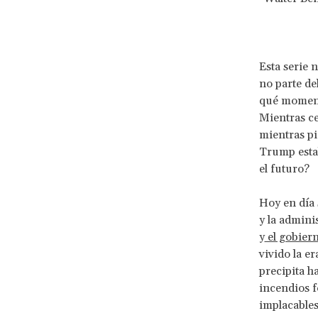
Esta serie 
no parte de
qué momento
Mientras ce
mientras pi
Trump estab
el futuro?
Hoy en día 
y la admini
y
el gobier
vivido la e
precipita h
incendios f
implacables