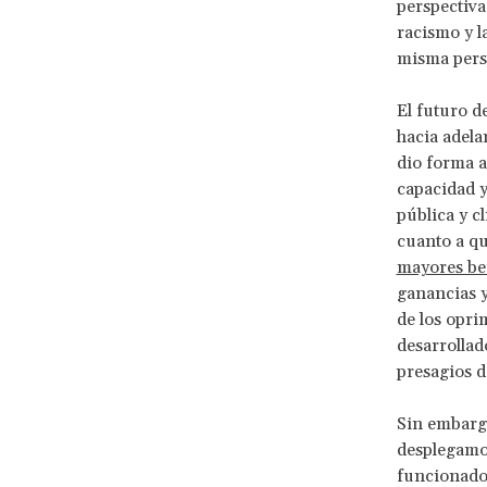
perspectiva
racismo y l
misma persp
El futuro d
hacia adela
dio forma a 
capacidad y
pública y c
cuanto a qu
mayores be
ganancias y
de los opri
desarrollad
presagios 
Sin embargo
desplegamo
funcionado 