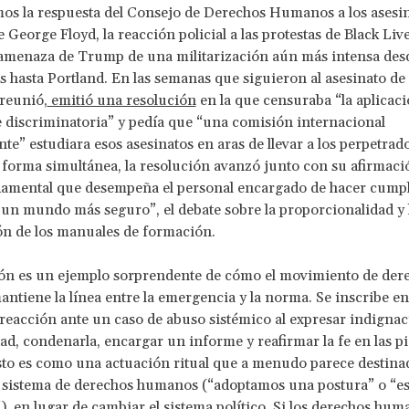
os la respuesta del Consejo de Derechos Humanos a los asesi
e George Floyd, la reacción policial a las protestas de Black Liv
 amenaza de Trump de una militarización aún más intensa des
 hasta Portland. En las semanas que siguieron al asesinato de 
reunió,
emitió una resolución
en la que censuraba “la aplicació
 discriminatoria” y pedía que “una comisión internacional
te” estudiara esos asesinatos en aras de llevar a los perpetrado
e forma simultánea, la resolución avanzó junto con su afirmaci
amental que desempeña el personal encargado de hacer cumpli
 un mundo más seguro”, el debate sobre la proporcionalidad y 
ón de los manuales de formación.
ión es un ejemplo sorprendente de cómo el movimiento de der
tiene la línea entre la emergencia y la norma. Se inscribe en
 reacción ante un caso de abuso sistémico al expresar indignac
ad, condenarla, encargar un informe y reafirmar la fe en las p
Esto es como una actuación ritual que a menudo parece destina
 sistema de derechos humanos (“adoptamos una postura” o “est
, en lugar de cambiar el sistema político. Si los derechos hum