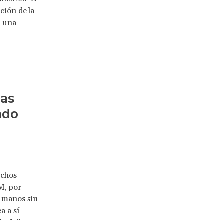
ción de la
o una
cas
ado
echos
M, por
humanos sin
a a sí