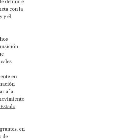
e definir e
eta con la
 y el
chos
ansición
ue
icales
mente en
inación
r a la
 movimiento
Estado
grantes, en
s de