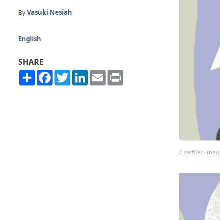
By
Vasuki Nesiah
English
SHARE
Share
Facebook
Twitter
LinkedIn
Email
Print
/userfiles/ima