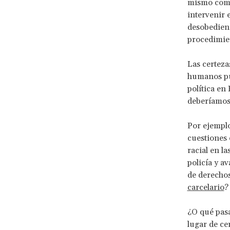
mismo como 
intervenir
desobedienci
procedimie
Las certeza
humanos pu
política en
deberíamos 
Por ejemplo
cuestiones 
racial en l
policía y a
de derechos
carcelario
?
¿O qué pasa
lugar de ce