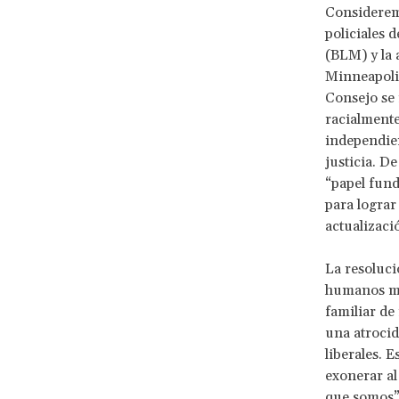
Considerem
policiales d
(BLM) y la
Minneapolis
Consejo se 
racialmente
independien
justicia. D
“papel fund
para lograr
actualizaci
La resoluc
humanos man
familiar de
una atrocid
liberales. 
exonerar al
que somos”)