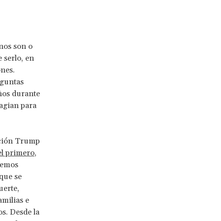
nos son o
 serlo, en
nes.
eguntas
ños durante
sagian para
ación Trump
el primero
,
hemos
que se
uerte,
amilias e
s. Desde la