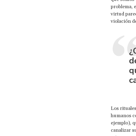
problema, e
virtud par
violación d
¿
d
q
c
Los rituale
humanos con
ejemplo), q
canalizar s