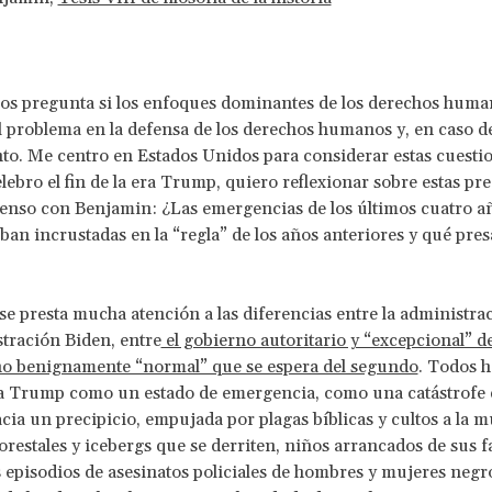
nos pregunta si los enfoques dominantes de los derechos huma
l problema en la defensa de los derechos humanos y, en caso de
. Me centro en Estados Unidos para considerar estas cuestio
lebro el fin de la era Trump, quiero reflexionar sobre estas pr
enso con Benjamin: ¿Las emergencias de los últimos cuatro a
an incrustadas en la “regla” de los años anteriores y qué pre
se presta mucha atención a las diferencias entre la administr
stración Biden, entre
el gobierno autoritario y “excepcional” d
no benignamente “normal” que se espera del segundo
. Todos 
ra Trump como un estado de emergencia, como una catástrofe 
acia un precipicio, empujada por plagas bíblicas y cultos a la m
orestales y icebergs que se derriten, niños arrancados de sus f
 episodios de asesinatos policiales de hombres y mujeres negro