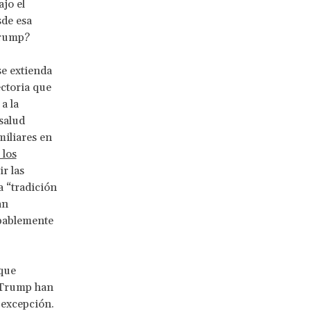
jo el
sde esa
Trump?
e extienda
ectoria que
 a la
salud
miliares en
los
r las
a “tradición
an
obablemente
 que
 Trump han
 excepción.