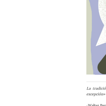
La tradici
excepción»
-Walter Be