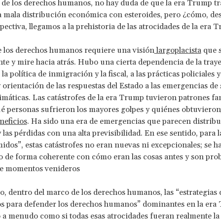
 de los derechos humanos, no hay duda de que la era Trump tra
a mala distribución económica con esteroides, pero ¿cómo, de
ectiva, llegamos a la prehistoria de las atrocidades de la era 
e los derechos humanos requiere una visión
largoplacista
que s
nte y mire hacia atrás. Hubo una cierta dependencia de la tray
la política de inmigración y la fiscal, a las prácticas policiales y
 orientación de las respuestas del Estado a las emergencias de 
limáticas. Las catástrofes de la era Trump tuvieron patrones fa
é personas sufrieron los mayores golpes y quiénes obtuvieron
neficios
. Ha sido una era de emergencias que parecen distribui
 las pérdidas con una alta previsibilidad. En ese sentido, para l
midos”, estas catástrofes no eran nuevas ni excepcionales; se h
o de forma coherente con cómo eran las cosas antes y son pr
de momentos venideros
, dentro del marco de los derechos humanos, las “estrategias
s para defender los derechos humanos” dominantes en la era
a menudo como si todas esas atrocidades fueran realmente la