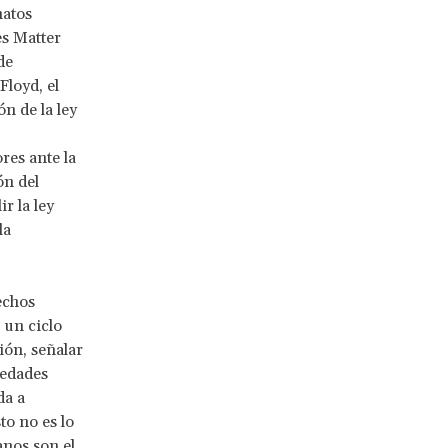
natos
es Matter
de
Floyd, el
n de la ley
res ante la
ón del
r la ley
la
echos
 un ciclo
ión, señalar
iedades
da a
o no es lo
anos son el