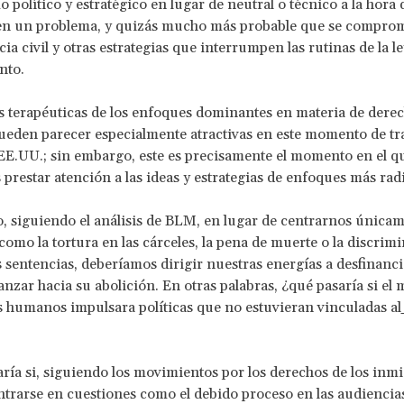
político y estratégico en lugar de neutral o técnico a la hora d
 en un problema, y quizás mucho más probable que se comprom
a civil y otras estrategias que interrumpen las rutinas de la ley
nto.
s terapéuticas de los enfoques dominantes en materia de dere
eden parecer especialmente atractivas en este momento de tr
 EE.UU.; sin embargo, este es precisamente el momento en el q
prestar atención a las ideas y estrategias de enfoques más rad
, siguiendo el análisis de BLM, en lugar de centrarnos única
como la tortura en las cárceles, la pena de muerte o la discrim
as sentencias, deberíamos dirigir nuestras energías a desfinancia
vanzar hacia su abolición. En otras palabras, ¿qué pasaría si el
 humanos impulsara políticas que no estuvieran vinculadas al
ría si, siguiendo los movimientos por los derechos de los inmi
ntrarse en cuestiones como el debido proceso en las audiencia