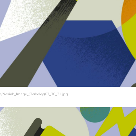
ge/Nesiah_Image_(Berkeley)03_30_21.jpg