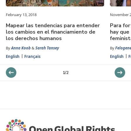
February 13, 2018
November 2
Mapear las tendencias para entender
Para for
los cambios en el financiamiento de
hay que 
los derechos humanos
feminist
By
Anna Koob
&
Sarah Tansey
By
Felogen
English
Français
English
F
1
/
2