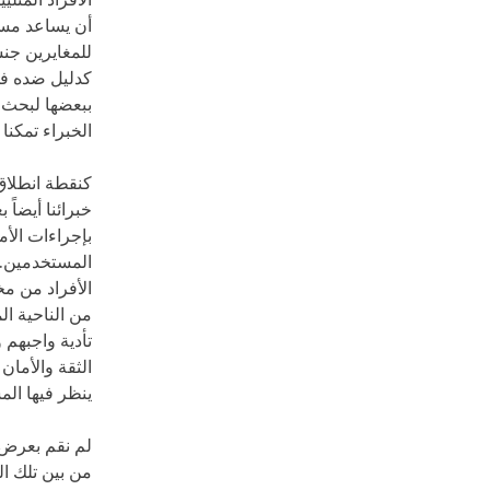
الأفراد المثل
أن يساعد مست
للمغايرين جن
كدليل ضده في
ببعضها لبحث 
الخبراء تمكنا
كنقطة انطلاق
خبرائنا أيضاً
بإجراءات الأ
المستخدمين. و
الأفراد من مخ
من الناحية ال
تأدية واجبهم
الثقة والأمان
ينظر فيها الم
لم نقم بعرض ج
من بين تلك ا