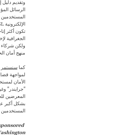
وتقديم دليل
الرسائل المؤ
المستخدمين و
الإلكترونية
SL
تكون أكثر إت
الجغرافية لإ
ولكن شركاء ال
منهج أمان الح
كما
سنستمر ف
لمواجهة قضاي
الأمان لمستخ
"جرايندر" وغ
المعرضين للخ
بشكل أكبر عل
المستخدمين ه
sponsored
This article is part of a series on
Washington