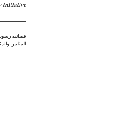
Initiative.
فسانيه ريجو
المثليين والم