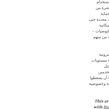
استخدام
شرة بين
ماية
ت محددة حتى
كانية
التوصيات –
 من بينهم
رونية
ء بمستويات
مثل
تخدمين
 أن يضغطوا
اية وخصوصية
with
Bu