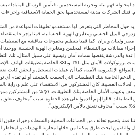
د لمحاولة فهم بيئة وتجربة المستخدمين، فتأمين الرسائل المتبادلة بب
هم. فتلك الشركات مدينة لمستخدميها بحق الحماية الاستباقية وإجراءات ا
يد حول المخاطر التي يتعرض لها مستخدمو تطبيقات المواعدة من المثل
زدوجي الميل الجنسي ومغايري الهوية الجنسانية، قمنا بإجراء استقصاء
من مصر ولبنان وإيران. كما قمنا بتنظيم مجموعات مناقشة مع المنظمات 
إجراء مقابلات مع النشطاء المحليين ومغايري الهوية الجنسية. ووجدنا أ
اعدة والدردشة ينقصها سمات أمان رئيسية على سبيل المثال، تلك التط
ات بروتوكولات الأمان مثل
TSL
و
SSL
الخاصة بتطبيقات الهاتف بالإضا
المواقع الإلكترونية الآمنة، كما أن عمليات التسجيل والتحقق كانت ضعيف
لدعم الخاصة بتلك التطبيقات التي اتسمت بالضعف أو لم تقدم أي نو
الحالات العصيبة. كان المشتركون في الاستقصاء على علم ودراية بال
الناجمة عن ضعف وعيوب الأمان الخاصة بتلك التطبيقات: 50%
التطبيقات قالوا إنهم أقدموا على هذه الخطوة بسبب "مخاوف تتعلق با
نا قمنا بتجميع تحالف من الجماعات المحلية والنشطاء وخبراء حقوق ال
 والتقنيين لبحث طرق يمكننا من خلالها محاربة التهديدات والمخاطر ال