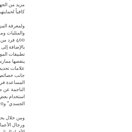
مزيد من الجه
كافياً لحمايت
ولمعرفة المز
والمثليات وم
400 فرد 
بالإضافة إلى 
تطبيقات المو
ينقصها ممارس
علامات تحديد 
جانب خصائص ا
المساعدة في 
استخدام بعض 
الجسدي" و20% بسبب "مخاوف تتعلق بالأمن الإليكتروني".
ومن خلال بحث
ورجال الأعمال