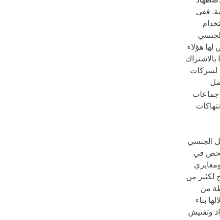
اضطهاد
ة. ففي
ستخدام
الجنسي
لها هؤلاء
بالاشتراك
ن لشركات
ضل
 جماعات
تهاكات
يل الجنسي
انية لذروتها في سبتمبر 2017، عندما تم اعتقال أكثر من 70 شخص في
ومغايري
خ لكثير من
طة من
ا بناء
د وتفتيش