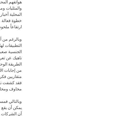
هواتفهم المح
والمثليات وم
المحلية أخبار
خطوة فعالة م
ارتفاعاً ملحو
وبالرغم من أن
التطبيقات لها
الجنسية صعباً
ناهيك عن تعر
من إجابات ال
متقاربين فكر
فقد كشفت نتائ
مخاوف ومخا
وبالتالي فمس
يمكن أن يقع 
أن الشركات أي