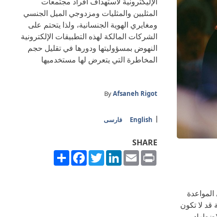
الإليكترونية لاستهداف أفراد مجتمعات
المثليين والمثليات ومزدوجي الميل الجنسي
ومغايري الهوية الجنسانية، ولذا يتحتم على
الشركات المالكة لهذه التطبيقات الإلكترونية
النهوض بمسؤوليتها ودورها في تقليل حجم
المخاطرة التي يتعرض لها مستخدميها
By
Afsaneh Rigot
English
فارسی
SHARE
Share
Facebook
Twitter
LinkedIn
Email
Print
 المواعدة
 قد لا تكون