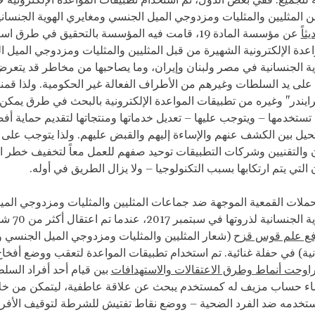
للجميع. ففي بعض الدول، تم استخدام تطبيقات المواعدة الإلكترونية ل
 المثليين والمثليات ومزدوجي الميل الجنسي ومغايري الهوية الجنساني
ثاً
عن مؤسسة المادة 19، قامت فيه المؤسسة بالتحقيق في طرق ا
عدة الإلكترونية الشهيرة من قبل المثليين والمثليات ومزدوجي الميل 
ية الجنسانية في مصر ولبنان وإيران، وما يصاحبها من مخاطر قد يتعرض 
لى يد السلطات وغيرهم من الأطراف الفعالة غير الحكومية. ولذا قمنا 
ايندر" وغيره من تطبيقات المواعدة الإلكترونية بالبحث في طرق يمك
تستخدمها – ويتوجب عليها – تعديل خدماتها ومنتجاتها لتقديم حماية أف
حيل بين الكشف عنهم والإساءة إليهم والقبض عليهم. ولذا يتوجب على
 والتقنيين وشركات التطبيقات توحيد صفهم للعمل معاً لتخفيف خطر ان
التي يتم ارتكابها بسبب التكنولوجيا – ولا يزال الطريق في أوله.
ملات القمعية الموجهة ضد جماعات المثليين والمثليات ومزدوجي الم
ومغايري الهوية الجنس
ع علم قوس قزح
(شعار المثليين والمثليات ومزدوجي الميل الجنسي 
نية) في حفلة غنائية. تم استخدام تطبيقات المواعدة لتعقب ووضع أفخا
راوحت أنماط وطرق الاعتقالات والاستهدافات
بين قيام أحد أفراد السل
شاء حساب مزيف له كمستخدم يبحث عن علاقة عاطفية، ليتمكن من خلاله
خدمه ضد الفرد الضحية – ووضع نقاط تفتيش للشرطة لتوقيف الأفرا