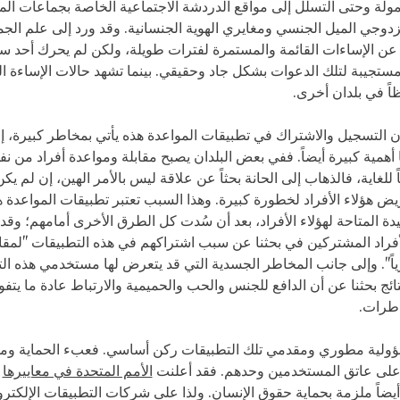
مولة وحتى التسلل إلى مواقع الدردشة الاجتماعية الخاصة بجماعات المث
زدوجي الميل الجنسي ومغايري الهوية الجنسانية. وقد ورد إلى علم الج
 عن الإساءات القائمة والمستمرة لفترات طويلة، ولكن لم يحرك أحد ساك
ستجيبة لتلك الدعوات بشكل جاد وحقيقي. بينما تشهد حالات الإساءة ال
ظاً في بلدان أخرى.
 التسجيل والاشتراك في تطبيقات المواعدة هذه يأتي بمخاطر كبيرة، إل
 أهمية كبيرة أيضاً. ففي بعض البلدان يصبح مقابلة ومواعدة أفراد من ن
 للغاية، فالذهاب إلى الحانة بحثاً عن علاقة ليس بالأمر الهين، إن لم يكن
يض هؤلاء الأفراد لخطورة كبيرة. وهذا السبب تعتبر تطبيقات المواعدة 
أفراد المشتركين في بحثنا عن سبب اشتراكهم في هذه التطبيقات "لمق
ياً". وإلى جانب المخاطر الجسدية التي قد يتعرض لها مستخدمي هذه ال
ج بحثنا عن أن الدافع للجنس والحب والحميمية والارتباط عادة ما يتفو
طرات.
ؤولية مطوري ومقدمي تلك التطبيقات ركن أساسي. فعبء الحماية ومسؤ
على عاتق المستخدمين وحدهم. فقد أعلنت
الأمم المتحدة في معاييرها
ب
ضاً ملزمة بحماية حقوق الإنسان. ولذا على شركات التطبيقات الإلكترو