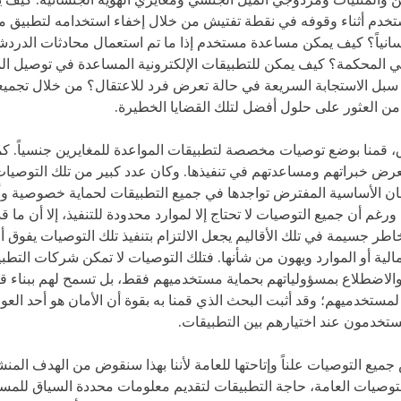
يين والمثليات ومزدوجي الميل الجنسي ومغايري الهوية الجنسانية. كيف 
خدم أثناء وقوفه في نقطة تفتيش من خلال إخفاء استخدامه لتطبيق م
سانياً؟ كيف يمكن مساعدة مستخدم إذا ما تم استعمال محادثات الدردش
 المحكمة؟ كيف يمكن للتطبيقات الإلكترونية المساعدة في توصيل ا
سبل الاستجابة السريعة في حالة تعرض فرد للاعتقال؟ من خلال تجميعنا
 من العثور على حلول أفضل لتلك القضايا الخطيرة.
، قمنا بوضع توصيات مخصصة لتطبيقات المواعدة للمغايرين جنسياً. كم
 بعرض خبراتهم ومساعدتهم في تنفيذها. وكان عدد كبير من تلك التوصيات
مان الأساسية المفترض تواجدها في جميع التطبيقات لحماية خصوصية و
رغم أن جميع التوصيات لا تحتاج إلا لموارد محدودة للتنفيذ، إلا أن ما قد
اطر جسيمة في تلك الأقاليم يجعل الالتزام بتنفيذ تلك التوصيات يفوق
مالية أو الموارد ويهون من شأنها. فتلك التوصيات لا تمكن شركات التط
 والاضطلاع بمسؤولياتهم بحماية مستخدميهم فقط، بل تسمح لهم ببناء ق
 لمستخدميهم؛ وقد أثبت البحث الذي قمنا به بقوة أن الأمان هو أحد العو
ستخدمون عند اختيارهم بين التطبيقات.
ميع التوصيات علناً وإتاحتها للعامة لأننا بهذا سنقوض من الهدف المن
لتوصيات العامة، حاجة التطبيقات لتقديم معلومات محددة السياق للم