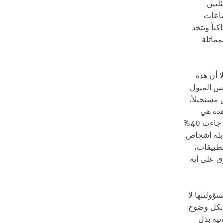
ليين
ماعات
ناً ويتخذ
مماثلة
ا أن هذه
فس الميول
 مستحيلاً،
هذه هي
الطريقة الوحيدة المتاحة لهؤلاء الأفراد، بعد أن سُدت كل الطرق الأخرى أمامهم؛ وقد جاءت 40%
ابلة أشخاص
تطبيقات،
ق على أية
وليتها لا
كل وضوح
نية بذل