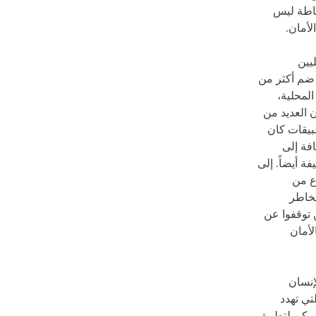
ساطة ليس
لأمان.
يين
 ضم أكثر من
المحلية،
ن العديد من
بيقات كان
فة إلى
ة أيضاً. إلى
ع من
مخاطر
 من المشتركين ممن توقفوا عن
لأمان
إنسان
تي تهدد