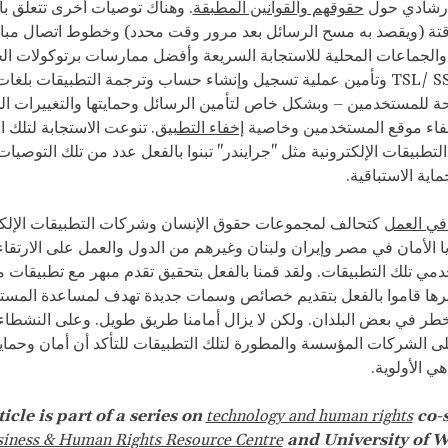
 إرشادي حول
حقوقهم والقوانين المطبقة
. وهناك توصيات أخرى تتعلق ب
قتة (ويقصد به مسح الرسائل بعد مرور وقت محدد) وخطوط اتصال مبا
الجماعات المحلية للاستجابة السريعة وأفضل ممارسات برتوكولات الح
TSL/ S
وتأمين عملية تسجيل وإنشاء حساب وترجمة التطبيقات بلغا
احة للمستخدمين – وبشكل خاص لتأمين الرسائل وحمايتها والتغييرات الم
خفاء موقع المستخدمين وخاصية
إخفاء التطبيق
. تنوعت الاستجابة لتلك 
تطبيقات الإلكترونية مثل "جرايندر" تبنوا بالفعل عدد من تلك التوصيات
ماية الاستباقية.
ي العمل
كتحالف لمجموعات حقوق الإنسان وشركات التطبيقات الإلكت
ا الأمان في مصر وإيران ولبنان وغيرهم من الدول والعمل على الارتقا
دمي تلك التطبيقات. ولقد قمنا بالفعل بتحقيق تقدم مبهر مع تطبيقات 
يرها قاموا بالفعل بتقديم خصائص وسمات جديدة تهدف لمساعدة المس
طر في بعض البلدان. ولكن لا يزال أمامنا طريق طويل. وعلى النشطاء
ى الشركات المؤسسة والمطورة لتلك التطبيقات للتأكد أن أمان وحم
ي الأولوية.
technology and human rights
co-
siness & Human Rights Resource Centre
and University of 