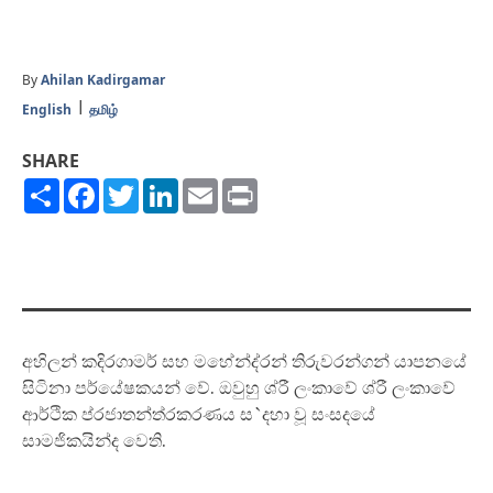
By
Ahilan Kadirgamar
English
தமிழ்
SHARE
Share
Facebook
Twitter
LinkedIn
Email
Print
අහිලන් කදිරගාමර් සහ මහේන්ද්රන් තිරුවරන්ගන් යාපනයේ
සිටිනා පර්යේෂකයන් වේ. ඔවුහු ශ්රී ලංකාවේ ශ්රී ලංකාවේ
ආර්ථික ප්රජාතන්ත්රකරණය ස`දහා වූ සංසදයේ
සාමජිකයින්ද වෙති.