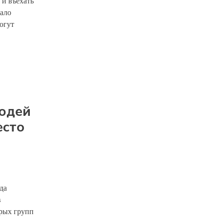
 и въехать
ало
огут
людей
есто
да
в
орых групп