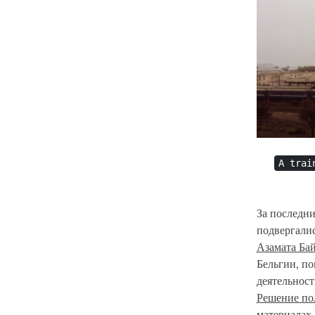
A trai
За последни
подвергали
Азамата Ба
Бельгии, по
деятельност
Решение по
материалах,