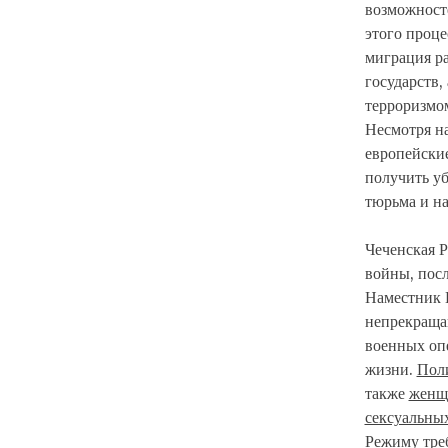
возможност
этого проце
миграция ра
государств,
терроризмом
Несмотря на
европейские
получить уб
тюрьма и н
Чеченская Р
войны, посл
Наместник 
непрекраща
военных опе
жизни.
Пол
также
женщ
сексуальны
Режиму треб