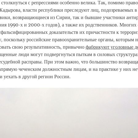
 столкнуться с репрессиями особенно велика. Так, помимо прав
Кадырова, власти республики преследуют лиц, подозреваемых в
евики, возвращающиеся из Сирии, так и бывшие участники анти
ия 1990-х и 2000-х годов), а также их родственников. Многих
сфальсифицированных доказательств их причастности к террори
у, поскольку российские правоохранительные органы, которым 
овать свою результативность, привычно
фабрикуют уголовные д
ащенные люди могут подвергнуться пыткам в силовых структурах
есудебной расправы. При этом важно, что большинство возвращ
апрямую чеченским должностным лицам, и на практике у них не
 уехать в другой регион России.