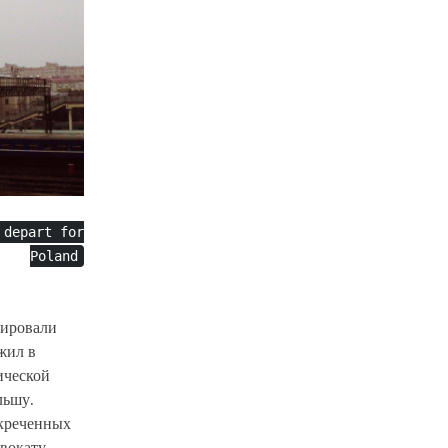
 depart for
Poland
тировали
жил в
ической
льшу.
екреченных
вокату.