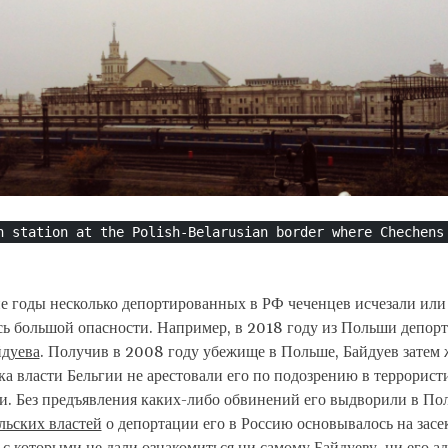
n station at the Polish-Belarusian border where Chechens
е годы несколько депортированных в РФ чеченцев исчезали или
сь большой опасности. Например, в 2018 году из Польши депор
йдуева
. Получив в 2008 году убежище в Польше, Байдуев затем 
ка власти Бельгии не арестовали его по подозрению в террорист
и. Без предъявления каких-либо обвинений его выдворили в По
льских властей
о депортации его в Россию основывалось на зас
 с которыми не дали ознакомиться ни самому Байдуеву, ни его ад