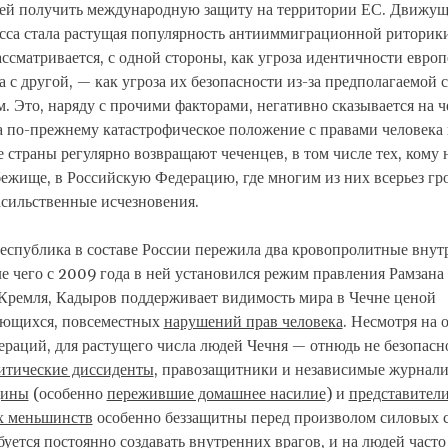
ей получить международную защиту на территории ЕС. Движущ
сса стала растущая популярность антииммиграционной риторики
ссматривается, с одной стороны, как угроза идентичности евро
 а с другой, — как угроза их безопасности из-за предполагаемой с
. Это, наряду с прочими факторами, негативно сказывается на ч
 по-прежнему катастрофическое положение с правами человека 
 страны регулярно возвращают чеченцев, в том числе тех, кому 
ежище, в Российскую Федерацию, где многим из них всерьез гро
асильственные исчезновения.
еспублика в составе России пережила два кровопролитные внут
е чего с 2009 года в ней установился режим правления Рамзана
Кремля, Кадыров поддерживает видимость мира в Чечне ценой
ющихся, повсеместных
нарушений прав человека
. Несмотря на 
раций, для растущего числа людей Чечня — отнюдь не безопасно
итические диссиденты
, правозащитники и независимые журнали
ины
(особенно
пережившие домашнее насилие
) и
представител
х меньшинств
особенно беззащитны перед произволом силовых с
уется постоянно создавать внутренних врагов, и на людей часто