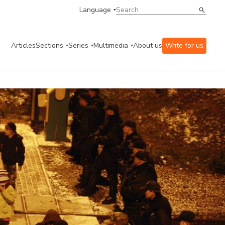
Language
Articles
Sections
Series
Multimedia
About us
Write for us