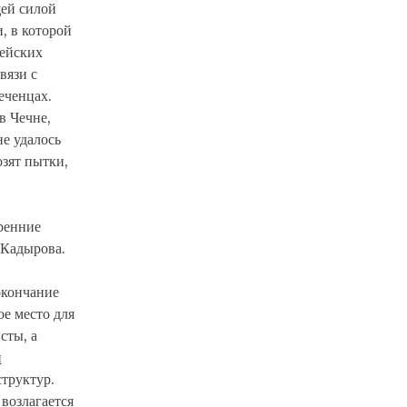
ей силой
, в которой
пейских
вязи с
еченцах.
в Чечне,
не удалось
зят пытки,
ренние
 Кадырова.
окончание
е место для
сты, а
и
труктур.
 возлагается