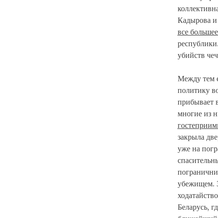
коллективна
Кадырова и 
все большее
республики.
убийств че
Между тем 
политику в
прибывает 
многие из н
гостеприим
закрыла дв
уже на погр
спасительны
погранични
убежищем. 
ходатайство
Беларусь, г