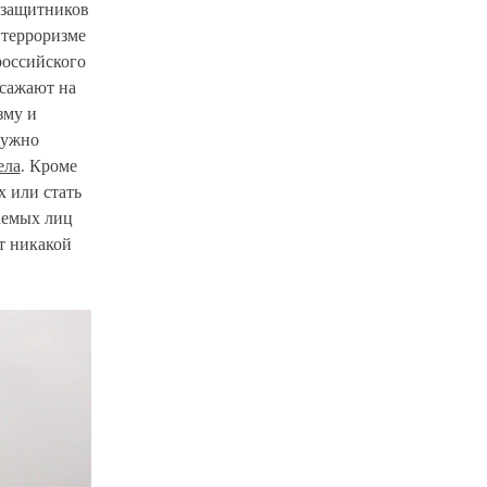
озащитников
 терроризме
российского
 сажают на
зму и
нужно
ела
. Кроме
 или стать
аемых лиц
т никакой