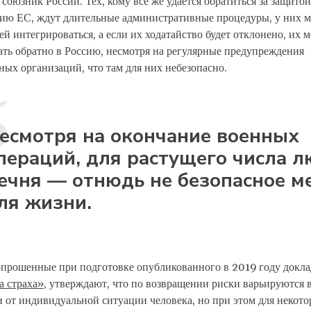
оюзник России. Тех, кому все же удается обратиться за защитой
рию ЕС, ждут длительные административные процедуры, у них м
й интегрироваться, а если их ходатайство будет отклонено, их м
ть обратно в Россию, несмотря на регулярные предупреждения
ых организаций, что там для них небезопасно.
есмотря на окончание военных
пераций, для растущего числа 
ечня — отнюдь не безопасное м
ля жизни.
опрошенные при подготовке опубликованного в 2019 году докла
а страха»
, утверждают, что по возвращении риски варьируются 
 от индивидуальной ситуации человека, но при этом для некот