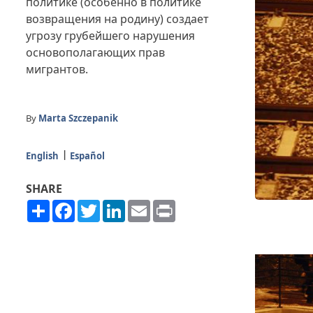
политике (особенно в политике
возвращения на родину) создает
угрозу грубейшего нарушения
основополагающих прав
мигрантов.
By
Marta Szczepanik
English
Español
SHARE
Share
Facebook
Twitter
LinkedIn
Email
Print