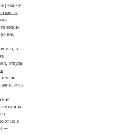
ние режиму
казывает
ами
итических
ерлине.
енцев, и
ев
ей, откуда
нь
 теперь
 начинаются
ьские
атиться за
сти
щают их в
на —