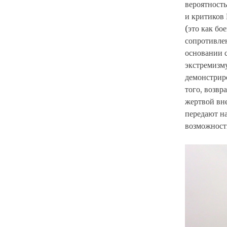
вероятность
и критиков 
(это как бо
сопротивлен
основании 
экстремизм
демонстрир
того, возвр
жертвой вн
передают н
возможности