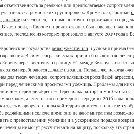
я ответственность за реальное или предполагаемое сопротивле
участие в экстремистских группировках. Кроме того, Грозный
о
 давление
на чеченцев, которые постоянно проживают за предел
 В частности,
в Европе
и прочих странах был совершен ряд пол
ченцев,
последнее
из которых произошло в августе 2019 года в Б
европейские государства
резко ужесточили
и условия приема беж
озвращения. В силу географических причин большинство чеченц
в Европу через восточную границу ЕС между Беларусью и Польш
их затем перебираются дальше на запад. Польша же,
некогда оче
ная
для тысяч чеченцев, сопротивлявшихся российской агрессии,
ери перед чеченскими просителями убежища. Проблемы для них
аничном переходе «Брест — Тересполь», который мог бы стать
м выходом, а вместо этого примерно с середины 2016 года пол
ки здесь
выдворяют
с польской территории тех, кто пытается обр
За редчайшими исключениями они не дают мигрантам возможно
вать о предоставлении убежища и в ускоренном порядке возвра
де чеченцы не могут рассчитывать на защиту, поскольку эта стра