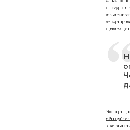
ближайший с
на террито
возможносте
депортирова
правозащитн
Н
о
Ч
д
Эксперты, 
«Республик
зависимости