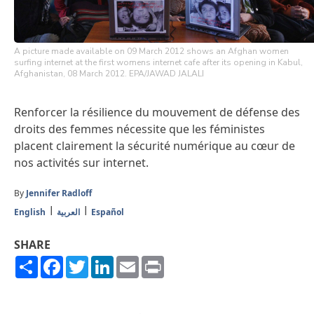
A picture made available on 09 March 2012 shows an Afghan women
surfing internet at the first womens internet cafe after its opening in Kabul,
Afghanistan, 08 March 2012. EPA/JAWAD JALALI
Renforcer la résilience du mouvement de défense des
droits des femmes nécessite que les féministes
placent clairement la sécurité numérique au cœur de
nos activités sur internet.
By
Jennifer Radloff
English
العربية
Español
SHARE
Share
Facebook
Twitter
LinkedIn
Email
Print