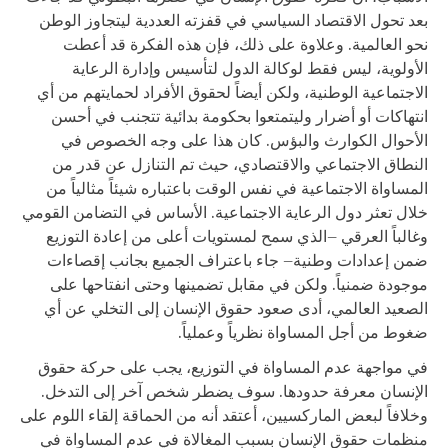
بعد تحول الاقتصاد السياسي في قفزته العددية ليتجاوز الوطن
نحو العالمية. وعلاوة على ذلك، فإن هذه الفكرة قد أعطت
الأولوية، ليس فقط لوكالة الدول لتأسيس وإدارة الرعاية
الاجتماعية الوطنية، ولكن أيضاً لحقوق الأفراد لحمايتهم من أي
انتهاكات أو أضرار وليتمتعوا بحكومة بدائية تتجنب في أحسن
الأحوال الكوارث والبؤس. كان هذا على وجه الخصوص في
النطاق الاجتماعي والاقتصادي، حيث تم التنازل عن قدر من
المساواة الاجتماعية في نفس الوقت باعتباره شيئاً مثالياً من
خلال تعثر دول الرعاية الاجتماعية. الأساس في التضامن القومي
وغالباً العرقي –الذي سمح لمستويات أعلى من إعادة التوزيع
ضمن إعدادات وطنية– جاء باعتراف الجميع بجانب إقصاءات
موجودة ضمنياً. ولكن في مقابل تضمينها وحتى انفتاحها على
الصعيد العالمي، أدى صعود حقوق الإنسان إلى التخلي عن أي
ضغوط من أجل المساواة نظرياً وعملياً.
في مواجهة عدم المساواة في التوزيع، يجب على حركة حقوق
الإنسان معرفة حدودها. سوف يضطر شخص آخر إلى التدخل.
وخلافاً لبعض الماركسيين، أعتقد أنه من الحماقة إلقاء اللوم على
منظمات حقوق الإنسان بسبب المغالاة في عدم المساواة في