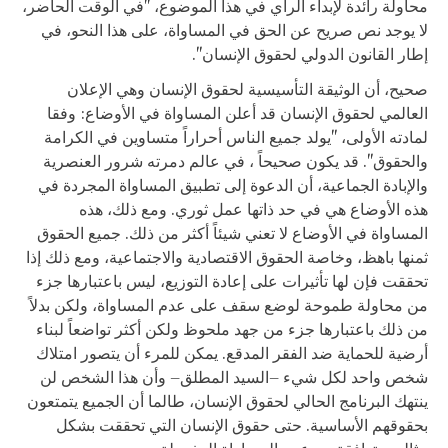
محاولة رائدة لإبداء الرأي في هذا الموضوع، "في الوقت الحاضر،
لا يوجد نص صريح عن الحق في المساواة، على هذا النحو، في
إطار القانون الدولي لحقوق الإنسان".
صحيح، أن الوثيقة التأسيسية لحقوق الإنسان وهي الإعلان
العالمي لحقوق الإنسان قد أعلن المساواة في الأوضاع: وفقا
لمادته الأولى، "يولد جميع الناس أحراراً متساوين في الكرامة
والحقوق". قد يكون صحيحاً ، في عالم دمرته شرور العنصرية
والإبادة الجماعية، أن الدعوة إلى تطبيق المساواة المجردة في
هذه الأوضاع هي في حد ذاتها عمل ثوري. ومع ذلك، هذه
المساواة في الأوضاع لا تعني شيئاً أكثر من ذلك. جميع الحقوق
ثمنها باهظ، وخاصة الحقوق الاقتصادية والاجتماعية، ومع ذلك إذا
تحققت فإن لها تأثيرات على إعادة التوزيع، ليس باعتبارها جزء
من محاولة طموحة لوضع سقف على عدم المساواة، ولكن بدلاً
من ذلك باعتبارها جزء من جهد ملحوظ ولكن أكثر تواضعاً لبناء
أرضية للحماية ضد الفقر المدقع. يمكن للمرء أن يتصور امتلاك
شخص واحد لكل شيء –السيد المطلق– وأن هذا الشخص لن
ينتهك البرنامج الحالي لحقوق الإنسان، طالما أن الجميع يتمتعون
بحقوقهم الأساسية. حتى حقوق الإنسان التي تحققت بشكل