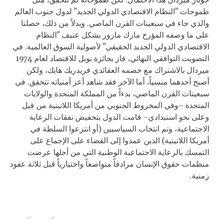
جونار ميردال هذا الاحتمال. لكن طموحاته لم تتحقق، مثل
طموحات "النظام الاقتصادي الدولي الجديد" لدول جنوب العالم
والذي جاء في سبعينات القرن الماضي. وبدلاً من ذلك، حصلنا
على ما وصفه المؤرخ مارك مازور بشكل عنيف "النظام
الاقتصادي الدولي الجديد الحقيقي" لأصولية السوق العالمية. في
التصويت التوافقي النهائي، فاز بجائزة نوبل للاقتصاد لعام 1974
ميردال بالاشتراك مع خصمه العقائدي فريدريك هايك، ولكن
أصبح أحدهما منسياً، أما الآخر فقد شاهد أعز أمنياته تتحقق. في
سبعينات القرن الماضي، بدءاً من المملكة المتحدة والولايات
المتحدة –وفي المخروط الجنوبي من أمريكا اللاتينية من قبل
وعلى نحو استبدادي– قامت الدول بتخفيض نفقات الرعاية
الاجتماعية، وتم انتخاب السياسيين (أو انتزعوا السلطة في
أمريكا اللاتينية) الذين عمدوا إلى القضاء على الإجماع على
التمسك بالرعاية الاجتماعية الوطنية التي من أجلها عرضت
منظمات حقوق الإنسان مرادفاً متواضعاً واختيارياً قبل ثلاثة عقود
زمنية.