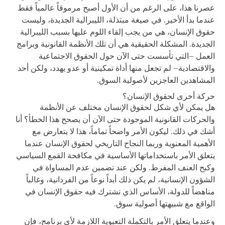
عصرنا هذا، على الرغم من أن الأول أصبح مرموقاً عالمياً فقط
عندما بدأ الأخير. في صيغة مبتذلة، الليبرالية الجديدة، وليست
حقوق الإنسان، هي من يجب إلقاء اللوم عليها بسبب الليبرالية
الجديدة. المشكلة الحقيقية هي أن تلك الأنظمة القانونية وبرامج
العمل –التي تأسست حتى الآن حول الحقوق الاجتماعية
والاقتصادية– لم تجعل منها أداة تمكينية أو عدو يهدد، ولكن أحد
المشاهدين العاجزين لأصولية السوق.
حركة أخرى لحقوق الإنسان؟
هل يمكن لأي شكل لحقوق الإنسان مختلف عن الأنظمة
والحركات القانونية الموجودة حتى الآن أن يصحح هذا الخطأ؟ أنا
أشك في ذلك. ليكون الأمر واضحاً تماماً، هذا لا يتعارض مع
الأهمية المعنوية وربما النجاح التاريخي لحقوق الإنسان عندما
يتعلق الأمر باستخداماتها الأساسية في مكافحة القمع السياسي
وكبح العنف المفرط. ولكن عند تضمين عدم المساواة في
الشؤون الإنسانية، لم يكن ذلك أبداً نوعاً من الفردانية، وغالباً
مناهضاً للدولة، الأساس الذي تشترك فيه حقوق الإنسان في
الواقع مع شبيهتها أصولية سوق.
وعندما يتعلق الأمر بالتكملة التعبوية اللازمة لأي برنامج، فإن