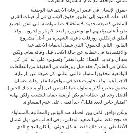
مثالي متوافقة مع عدم المساواة المفرطة.
حقوق الإنسان في عصر الرعاية الاجتماعية الوطنية
لقد بدأت الدعوة إلى تطبيق حقوق الإنسان في أربعينات القرن
الماضي كصيغة تحديث لاستحقاقات المواطنة التي اتفق الجميع
تقريباً على رغبتهم فيها وضروريتها بعد الانهيار والحروب. وقد
أطلق فرانكلين روزفلت دعوته الشهيرة من أجل"مشروع
القانون الثاني للحقوق" الذي شمل الحماية الاجتماعية
والاقتصادية في خطابه عن حالة الاتحاد قبل وفاته بعام. ولكن
بعد أن وعد بـ "القضاء على الفقر" وتصويره على أنه "في كل
مكان في العالم"، فقد قلل روزفلت في الحقيقة من التطلعات
الواقعية لتحقيق المساواة التي أعلنتها كل صيغة عن الرعاية
الاجتماعية. وقد تجاوزت هذه في مواجهة الفقر وذلك لضمان
تحقيق مجتمع أكثر مساواة عما كان من قبل (أو منذ ذلك الحين).
أفضل وعد في خطابه لم يكن أرضية حماية للشعب ولكن نهاية
"امتياز خاص لعدد قليل"، حد أقصى على عدم المساواة.
ولكن توافق المُثل بين الحملة ضد البؤس والمطالبة بالمساواة
قد نجح فقط على الصعيد الوطني، وفي الغالب في دول شمال
الأطلنطي، وبعد ذلك فقط بشكل جزئي. أياً كان النجاح الذي