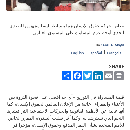
نظام وحركة حقوق الإنسان هما ببساطة ليسا مجهزين للتصدي
لتحدي أوجه عدم المساواة على المستوى العالمي.
By
Samuel Moyn
English
Español
Français
SHARE
Share
Facebook
Twitter
LinkedIn
Email
Print
قيمة المساواة في التوزيع –أي حد أقصى على فجوة الثروة بين
الأغنياء والفقراء– غائبة من الإعلان العالمي لحقوق الإنسان، كما
أنها غائبة عن الأنظمة القانونية والحركات الاجتماعية التي تعتبرها
النجم الذي تسترشد به. وكما
أقر
فيليب ألستون، المقرر الخاص
للأمم المتحدة بشأن الفقر المدقع وحقوق الإنسان، مؤخراً في