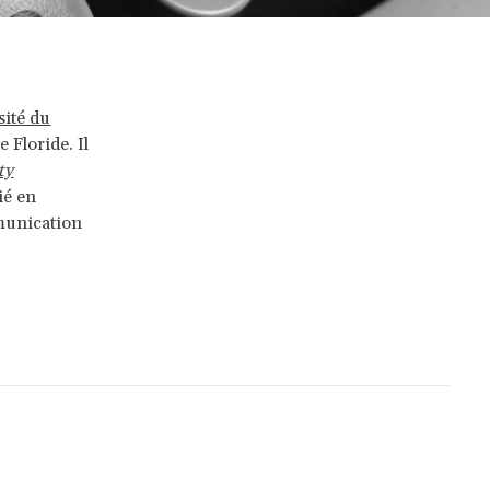
sité du
 Floride. Il
ty
ié en
mmunication