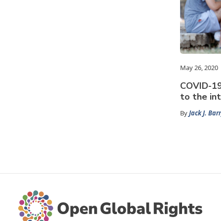
May 26, 2020
COVID-19
to the in
By
Jack J. Bar