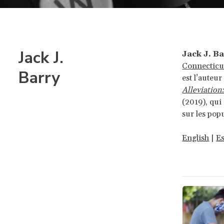
Jack J.
Jack J. B
Connecticu
Barry
est l’auteur
Alleviatio
(2019), qui
sur les pop
English
|
E