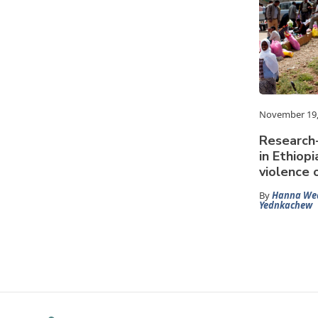
November 19,
Research-
in Ethiop
violence 
By
Hanna We
Yednkachew