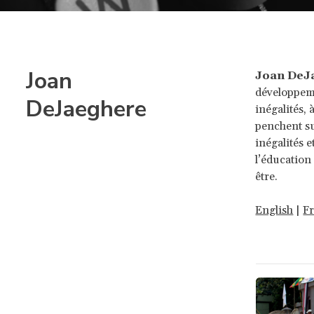
Joan
Joan DeJ
développeme
DeJaeghere
inégalités, 
penchent su
inégalités e
l’éducation
être.
English
|
F