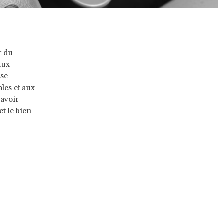
t du
aux
 se
ales et aux
 avoir
t le bien-