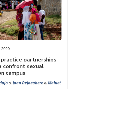
 2020
practice partnerships
ia confront sexual
on campus
dajo
&
Joan DeJaeghere
&
Mahlet