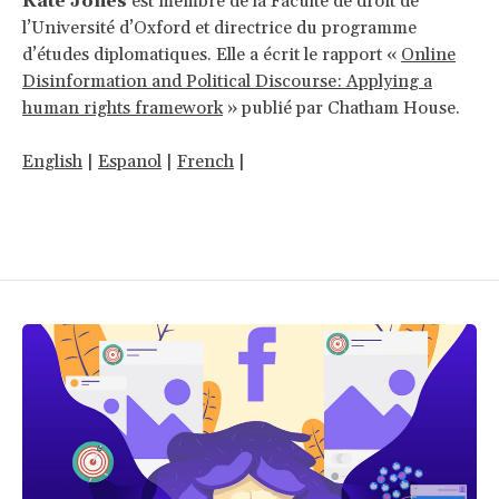
Kate Jones
est membre de la Faculté de droit de
l’Université d’Oxford et directrice du programme
d’études diplomatiques. Elle a écrit le rapport «
Online
Disinformation and Political Discourse: Applying a
human rights framework
» publié par Chatham House.
English
|
Espanol
|
French
|