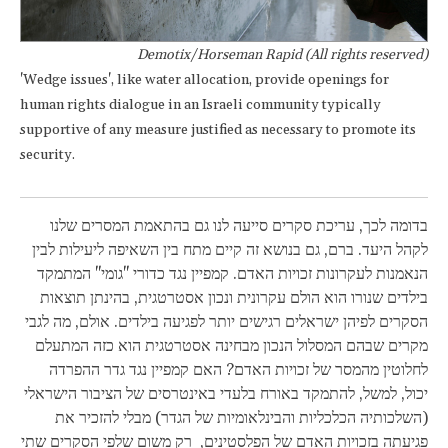
Demotix/Horseman Rapid (All rights reserved)
'Wedge issues', like water allocation, provide openings for
human rights dialogue in an Israeli community typically
supportive of any measure justified as necessary to promote its
security.
בדומה לכך, עריכת סקרים סייעה לנו גם בהתאמת המסרים שלנו
לקהל היעד. ברם, גם בנושא זה קיים מתח בין השאיפה ליעילות לבין
הנאמנות לעקרונות זכויות האדם. קמפיין נגד כדורי "גומי" המתמקד
בילדים שנורו הוא הולם עקרונית ונכון אסטרטגית, בהינתן תוצאות
הסקרים לפיהן ישראלים רגישים יותר לפגיעה בילדים. אולם, מה לגבי
מקרים שבהם המסלול הנכון מבחינה אסטרטגית הוא כזה המתעלם
לחלוטין מהמסר של זכויות האדם? האם קמפיין נגד גדר ההפרדה
יכול, למשל, להתמקד באורח בלעדי באינטרסים של הציבור הישראלי
(השלכותיה הכלכליות והבינלאומיות של הגדר) מבלי להזכיר את
פגיעתה בזכויות האדם של הפלסטינים, רק משום שלפי הסקרים שתי