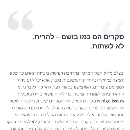
סקרים הם כמו בושם – להריח,
לא לשתות.
בצלם מילא תפקיד מרכזי בהרחבת העיסוק בזכויות האדם כך שלא
יתמצה במחקר ובהתדיינות משפטית בלבד, אלא יכלול גם ניהול
קמפיינים ציבוריים. השתמשנו בסקרי דעת קהל כדי לקבל נתוני
התחלה ביחס לעמדות הציבור, כדי לזהות נושאי טריז (באנגלית
wedge issues), כדי להתאים את המסרים שלנו וכדי לנסות לאמוד
את השפעתנו. עריכת סקרים יכולה בהחלט לתרום לעבודה מועילה
יותר מול הציבור, אולם יש להבין גם את מגבלותיה. כפי שאמר לי
מומחה שנועצנו בו, סקרים הם כמו בושם – להריח, לא לשתות. הסקר
הראשון שערך בצלם ניסה להעריך הן את הידע של הציבור והן את