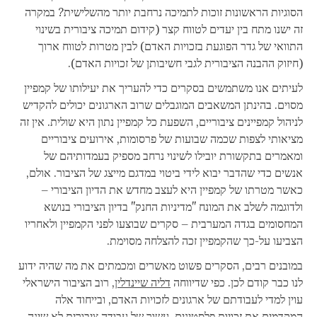
הסוגיות הראשונות זוכות לתמיכה נרחבת יותר מהשלישית? במקרה
זה ישנו מתח בין יעדים לטווח קצר (קידום תמיכה ציבורית בשינוי
התוואי של גדר הפוגעת בזכויות האדם) לבין מטרות לטווח ארוך
(חיזוק ההבנה הציבורית לגבי חשיבותן של זכויות האדם).
לעיתים אנו משתמשים בסקרים כדי להעריך את יעילותו של קמפיין
מסוים. בהינתן המשאבים המוגבלים שרוב הארגונים יכולים להקדיש
לניהול קמפיינים ציבוריים, השפעת כל קמפיין נתון היא שולית. אין זה
מציאותי לצפות שכמה שבועות של פרסומות, אירועים ציבוריים
ומאמרים בתקשורת יובילו לשינוי נרחב מספיק בעמדותיהם של
אנשים כדי שהדבר יבוא לידי ביטוי במדגם מייצג של הציבור. אולם,
כאשר מטרתו של קמפיין היא לעצב מחדש את הדיון הציבורי –
ולדוגמה לשלב את המונח "מדיניות החנק" בדיון הציבורי בנושא
המחסומים בגדה המערבית – סקרים שבוצעו לפני הקמפיין ולאחריו
הצביעו על-כך שהקמפיין זכה להצלחה מסוימת.
במובנים רבים, הסקרים פשוט מאשרים ומכמתים את מה שהיה ידוע
לנו כבר קודם לכן. כפי שדיווחה
דליה שיינדלין
, רוב הציבור הישראלי
עוין למדי לעבודתם של ארגונים לזכויות האדם, ובייחוד אלה
המקדמים את זכויות פלסטינים. עשור של עבודה ציבורית לא שינה