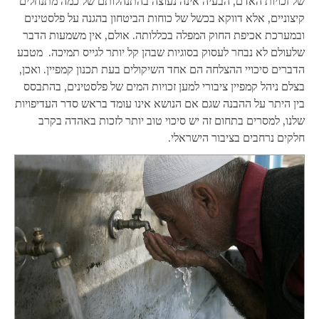
של זכויות האדם, הבעיה אינה נעוצה בהתנהלותם של כמה מתנחלים
קיצוניים, אלא דווקא בכשל של כוחות הביטחון בהגנה על פלסטינים
ובמערכת אכיפת החוק המפלה בכללותה. אולם, אין משמעות הדבר
שלעולם לא נבחר לעסוק בסוגיות שבהן קל יותר לגייס תמיכה. מטבע
הדברים סיכויי ההצלחה הם אחד השיקולים בעת תכנון קמפיין. ואכן,
בצלם ניהל קמפיין ציבורי למען זכויות המים של פלסטינים, בהתבסס
בין היתר על ההבנה שגם אם הנושא אינו עומד בראש סדר העדיפויות
שלנו, למסרים בתחום זה יש סיכוי טוב יותר לזכות באהדה בקרב
חלקים נרחבים בציבור הישראלי.