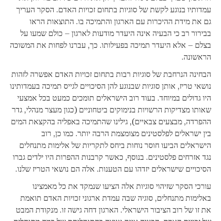
עמדותיו בנוגע לקשת של סוגיות בתחום זכויות האדם. הסקר העריך
גם את מידת ההיכרות עם הארגון והתמיכה בו. התוצאות הראו
בבירור רב כי הבעיה אינה היעדר מודעות לארגון – כולם שמעו על
בצלם – אלא היעדר תמיכה בפעילותו. כך, עברנו לפחות את המשוכה
הראשונה.
הבחינה הנרחבת של סוגיות רבות בתחום זכויות האדם אפשרה לזהות
נושאי טריז, אותן סוגיות שבנוגע להן הסיכויים לגייס תמיכה בעמדותינו
היו גדולים במיוחד. בעוד רוב הישראלים תומכים כמעט בכל אמצעי
שאותו מצדיקות הרשויות בנימוקים ביטחוניים (כגון מעצר מנהלי, גדר
ההפרדה, מבצעים צבאיים), גילינו שהתמיכה באפליה בהקצאת המים
בין ישראלים לפלסטינים מצומצמת הרבה יותר. כמו כן, רוב
הישראלים הביעו חוסר נוחות ביחס לתקריות של אלימות מתנחלים
נגד אזרחים פלסטינים. בנוסף, כאשר קרבנות ההפרות היו ילדים גברו
הסיכויים שישראלים יזדהו עם הטענות. אלה הם נושאי הטריז שלנו.
עורכי הסקר שזיהוי סוגיות אלה הציעו שנמקד את כל מאמצינו
באלימות מתנחלים, סוגיה שבה עמדת ארגוני זכויות האדם תואמת
את זו של רוב הציבור הישראלי. הארגון דחה גישה זו. מנקודת המבט