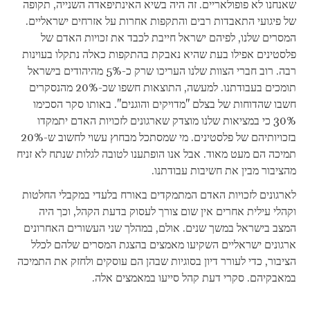
שאנחנו לא פופולאריים. זה היה בשיא האינתיפאדה השנייה, תקופה
של פיגועי התאבדות רבים והתקפות אחרות על אזרחים ישראליים.
המסרים שלנו, לפיהם ישראל חייבת לכבד את זכויות האדם של
פלסטינים אפילו בעת שהיא נאבקת בהתקפות כאלה נתקלו בעוינות
רבה. רוב חברי הצוות שלנו העריכו שרק כ-5% מהיהודים בישראל
תומכים בעבודתנו. למעשה, התוצאות חשפו שכ-20% מהנסקרים
חשבו שהדוחות של בצלם "מדויקים והוגנים". באותו סקר הסכימו
30% כי במציאות שלנו מוצדק שארגונים לזכויות האדם יתמקדו
בזכויותיהם של פלסטינים. מי שמסתכל מבחוץ עשוי לחשוב ש-20%
תמיכה הם מעט מאוד. אבל אנו הופתענו לטובה לגלות שנתח לא זניח
מהציבור מבין את חשיבות עבודתנו.
לארגונים לזכויות האדם המתמקדים באורח בלעדי במקבלי החלטות
וקהלי עילית אחרים אין שום צורך לעסוק בדעת הקהל, וכך היה
המצב בישראל במשך שנים. אולם, במהלך שני העשורים האחרונים
ארגונים ישראליים השקיעו מאמצים בהצגת המסרים שלהם לכלל
הציבור, כדי לעורר דיון בסוגיות שבהן הם עוסקים ולחזק את התמיכה
במאבקיהם. סקרי דעת קהל סייעו במאמצים אלה.