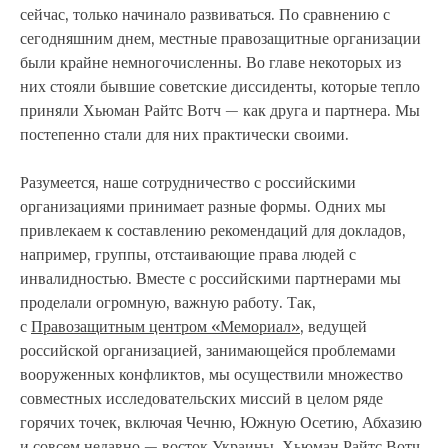
сейчас, только начинало развиваться. По сравнению с
сегодняшним днем, местные правозащитные организации
были крайне немногочисленны. Во главе некоторых из
них стояли бывшие советские диссиденты, которые тепло
приняли Хьюман Райтс Вотч — как друга и партнера. Мы
постепенно стали для них практически своими.
Разумеется, наше сотрудничество с российскими
организациями принимает разные формы. Одних мы
привлекаем к составлению рекомендаций для докладов,
например, группы, отстаивающие права людей с
инвалидностью. Вместе с российскими партнерами мы
проделали огромную, важную работу. Так,
с
Правозащитным центром «Мемориал»
, ведущей
российской организацией, занимающейся проблемами
вооруженных конфликтов, мы осуществили множество
совместных исследовательских миссий в целом ряде
горячих точек, включая Чечню, Южную Осетию, Абхазию
и совсем недавно — восток Украины. Хьюман Райтс Вотч