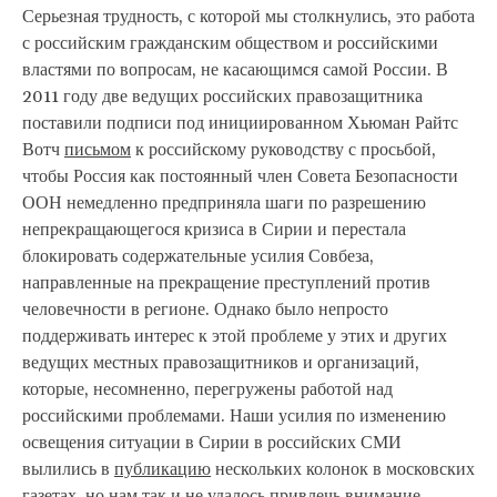
Серьезная трудность, с которой мы столкнулись, это работа
с российским гражданским обществом и российскими
властями по вопросам, не касающимся самой России. В
2011 году две ведущих российских правозащитника
поставили подписи под инициированном Хьюман Райтс
Вотч
письмом
к российскому руководству с просьбой,
чтобы Россия как постоянный член Совета Безопасности
ООН немедленно предприняла шаги по разрешению
непрекращающегося кризиса в Сирии и перестала
блокировать содержательные усилия Совбеза,
направленные на прекращение преступлений против
человечности в регионе. Однако было непросто
поддерживать интерес к этой проблеме у этих и других
ведущих местных правозащитников и организаций,
которые, несомненно, перегружены работой над
российскими проблемами. Наши усилия по изменению
освещения ситуации в Сирии в российских СМИ
вылились в
публикацию
нескольких колонок в московских
газетах, но нам так и не удалось привлечь внимание