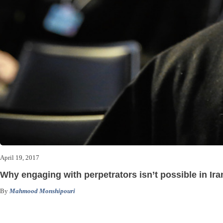
April 19, 2017
Why engaging with perpetrators isn’t possible in Iran
By
Mahmood Monshipouri