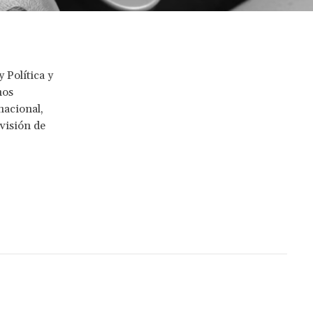
 Política y
hos
nacional,
visión de