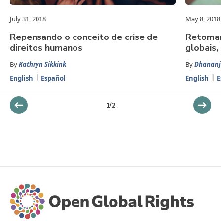
July 31, 2018
May 8, 2018
Repensando o conceito de crise de
Retomand
direitos humanos
globais,
By
Kathryn Sikkink
By
Dhananj
English
Español
English
E
1
/
2