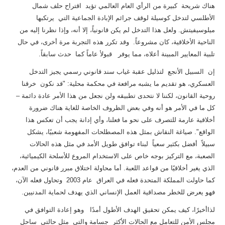
هناك شريحة كبيرة من الرأي العام العالمي تؤيد اقتراح حلف شمال
الأطلسي لتدخل كوسيلة لوقف جرائم الإبادة الجماعية التي يرتكبها
ميلوسيفيتش. ولعل هذا التدخل لم يكن قانونياً، إلا أنه، وإذا نظرنا إليه من
الناحية الأخلاقية، كان مشروعاً. وقد تكرر هذه التجربة مرة أخرى، في حال
تلبية المعايير المبينة أعلاه، مما يوفر قبولأ عاماً كما حدث سابقاً.
إن السبيل الأنجع لتذليل عقبة غياب سند قانوني رسمي يجيز التدخل
العسكري، هو تقديم ما يشبه مرافعة في محكمة محلية: "قد نكون خرقنا
روحية القانون، لكننا لا نتحدى تطبيقه ولن نجعل من هذا الأمر عادة دائمة –
كل ما في الأمر هو أنه وفي بعض الظروف الخاصة للغاية هناك ضرورة
أخلاقية عارمة للتصرف على نحو ما فعلنا، وأي إدانة يجب أن تعكس هذا
الواقع". صياغة النقاش بمثل هذه المصطلحات المفهومة شعبيًا، يشكل
سبيلاً أفضل بكثير سعياً لبناء توافق طويل الأمد في مثل هذه الحالات
الصعبة، مع التركيز بوجه خاص على الاستخدام المروع للأسلحة الكيميائية،
الذي يغير أخلاقيًا من قواعد اللعبة. أما محاولة اختلاق مبرر قانوني من العدم،
كما حاولت المملكة المتحدة فعله في العراق عام 2003 وتحاول فعله الآن،
فهو يعرض للخطر مصداقية العمل الإنساني الذي يهدف لحماية المدنيين.
لذاأخيرًا، كيف يمكن تحقيق الهدف الأطول أمدًا وهو إعادة التوافق في
مجلس الأمن للتعامل مع الحالات الأكثر جسامة والتي مثل حالتي ساحل