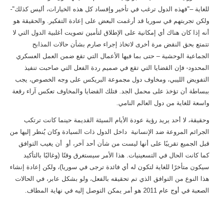
للغاية –"فهذه الدول ترغب في تأخير وإفساد كل هذه الخيارات، أليس كذلك"-
ولكن تجربتهم في سوريا قد أرغمت البعض على إعادة التفكير. والحقيقة هو
أنه إذا كان هناك أي إمكانية على الإطلاق لتأمين تصويت أغلبية الدول التي لا
تتمتع بحق النقض مرة أخرى لاتخاذ إجراء صارم بشأن حالات المذابح
الجماعية الوحشية – حتى بما فيها الأعمال التي تقع ضمن العمل العسكري
المحدود- فإن القضايا التي تقع في صميم ردة الفعل التي صاحبت تنفيذ
التفويض الليبي، ومخاوف دول مجموعة البريكس على وجه الخصوص، يجب
ببساطة أن تؤخذ على محمل الجد. فتلك القضايا والمخاوف تعكس آراء رقعة
واسعة للغاية من دول العالم النامي.
وحقيقة، لا أحد يريد رؤية عودة الأيام السيئة القديمة حينما كانت ترتكب
الجرائم المروعة ضد الإنسانية داخل الدول ذات السيادة وكان يُنظر إليها من
قبل الجميع تقريبًا على أنها ليست من شأن أحد آخر، أو أن يغيب التوافق
كما كانت الحال في التسعينيات. هذا الأمر سيستغرق وقتًا (وغالبًا بالتأكيد
سيكون متأخرًا للغاية لتكون له أي فائدة ترجى في سوريا)، ولكن إعادة إنشاء
هذا النوع من التوافق الذي تم تحقيقه بالفعل، ولو بشكل عابر، في الحالات
الصعبة في أوج عام 2011 هو أمر يمكن التوصل إليه في نهاية المطاف.