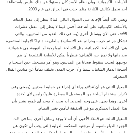
للأسلحة الكيميائية، وبأن نظام الأسد كان مسؤولاً عن ذلك. فليس باستطاعة
أحد تحمل تكاليف الكارثة مثلما حدث في العراق في عام 2003.
ويعني ذلك أيضاُ الإجابة على السؤال التالي: لماذا ينظر إلى مقتل المئات
بالأسلحة الكيميائية على أنه خط أحمر، فيما لا ينظر إلى مقتل عشرات
الآلاف حتى الآن بوسائل أخرى (بما في ذلك العديد من المدنيين، والتي
تشكل جرائم حرب، وجرائم ضد الانسانية) بالطريقة ذاتها؟ الإجابة المختصرة
هي: أن الأسلحة الكيميائية، مثل الأسلحة البيولوجية أو النووية، هي عشوائية
بحد ذاتها ولا تميز بين الأهداف: فنظرياً يمكن للأسلحة التقليدية أن يتم
توجيهها لتجنب سقوط ضحايا من المدنيين، وهو أمر مستحيل حين استخدام
أسلحة الدمار الشامل، سيما وأن حرب المدن تختلف تماماً عن ميادين القتال
المنعزلة.
المعيار الثاني هو أن
الدافع
وراء أي إجراء هو حماية المدنيين (بمعنى وقف
تكرار استخدام أسلحة من المستحيل السيطرة عليها) وليس لأي أجندة
أخرى. وهذا يعني، على وجه التحديد، أنه يجب ألا يوجد أي تلميح يشير بأن
هذا العمل العسكري هو في الحقيقة لتأمين تغيير النظام.
المعيار الثالث هو
الملاذ الأخير
، أي أنه لا يوجد وسائل أخرى- بما في ذلك
الجهود الدبلوماسية، أو مرجعية المحكمة الدولية (التي يجب أن تكون عن
طريق مجلس الأمن)- متاحة أو من المحتمل أن تكون فعالة في تحقيق هدف