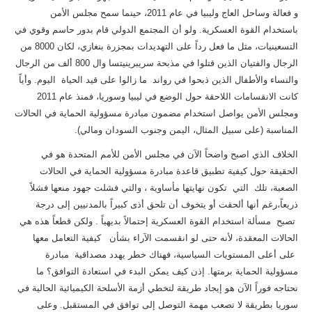
و فعالة وساحل العاج وليبيا في عام 2011، حينما سمح مجلس الأمن
باستخدام القوة العسكرية. ولو أن المجتمع الدولي قام بدور حاسم وقوي في
التسعينيات، مثل ما فعل رداً على التهديدات بمجزرة بنغازي، لكان 8000 من
الرجال والفتيان الذين قتلوا في مذبحة سريبرينيتسا وال 800 ألف من الرجال
والنساء والأطفال الذين ذبحوا في رواند ما زالوا على قيد الحياة اليوم. وأياً
كانت الانقسامات اللاحقة حول الوضع في ليبيا وسوريا، فمنذ عام 2011
ومجلس الأمن يواصل استخدام مضمون مبادرة مسؤولية الحماية في الحالات
المناسبة (على سبيل المثال، اليمن وجنوب السودان ومالي).
الخلاف الذي اصبح واضحاً الآن في مجلس الأمن للأمم المتحدة هو في
الحقيقة حول كيفية تطبيق قاعدة مبادرة مسؤولية الحماية في الحالات
الصعبة، تلك التي تكون نهايتها مأساوية ، والتي فشلت جهود منعها فشلاً
ذريعاً،رغم أنها ألحقت أو يتخوف أن تلحق أذى كبيراً بالمدنيين إلى درجة
تصبح مسألة استخدام القوة العسكرية إحتمالاً بديهياً . ولكن قطعاً هذه هي
الحالات المعقدة، لأنه حتى لو انقسمت الآراء بشأن كيفية التعامل معها
على أعلى المستويات السياسية، فهناك خطر يهدد مصداقية مبادرة
مسؤولية الحماية برمتها. إذن كيف يمكن البدء في استعادة التوافق؟ ما
نحتاجه فوراً الآن هو إيجاد طريقة لتخطي أزمة الأسلحة الكيميائية الحالية في
سوريا بطريقة لا تصعب مهمة التوصل إلى توافق في المستقبل. وعلى