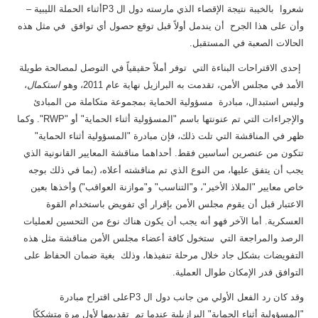
شعروا بالخيبة نتيجة الإقصاء الذي مارسته دول ال P3أثناء الحملة الليبية –
وأن على هذا الجرح أن يندمل أولاً قبل توقع حصول أي توافق في مثل هذه
الحالات الصعبة في المستقبل.
إحدى الاقتراحات البناءة التي توفر أملاً حقيقياً في التوصل لمصالحة طويلة
الأمد في مجلس الأمن، تقدمت به البرازيل نهاية عام 2011، وهو
استكمال
،
وليس استبدال، مبادرة مسؤولية الحماية بمجموعة متكاملة من المبادئ
والإجراءات التي تم عنونتها باسم "المسؤولية أثناء الحماية" أو "RWP". وكما
ظهر في المناقشة التي تلت ذلك، فإن مبادرة "المسؤولية أثناء الحماية"
تتكون من عنصرين أساسين فقط. أحداهما مناقشة المعايير القانونية الذي
يجب أن يتفق عليها، من النوع الذي تم مناقشته أعلاه، (بما في ذلك بوجه
خاص معايير "الملاذ الأخير"، و"التناسب" و"موازنة العواقب") وأخذها بعين
الاعتبار قبل أن يقوم مجلس الأمن بإقرار أي تفويض باستخدام القوة
العسكرية. أما الآخر فهو أنه يجب أن يكون هناك نوع من التحسين لعمليات
الرصد والمراجعة التي ستخول كافة أعضاء مجلس الأمن مناقشة مثل هذه
التفويضات بشكل جاد خلال مرحلة تنفيذها، وذلك بغية ضمان الحفاظ على
التوافق قدر الإمكان طوال العملية.
وقد كان رد الفعل الأولي من جانب دول ال P3على اقتراح مبادرة
"المسؤولية أثناء الحماية" البرازيلية عندما تم تقديمها لأول مرة متشككًا