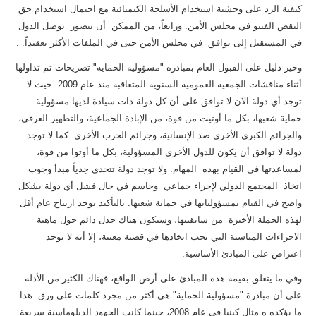
كيفية الرد على وحشية استخدام الأسلحة الكيميائية مع احتمال استخدام حق
النقض الفيتو في مجلس الأمن. ورابعاً، من الممكن أن نتصور توصل الدول
في المستقبل إلى توافق في مجلس الأمن حتى في الملفات الأكثر تعقيداً. .
وخير دليل على القبول العام بمبادرة "مسؤولية الحماية" تصريحات تم تداولها
أثناء مناقشات الجمعية العمومية السنوية المتعاقبة منذ عام 2009. حيث لا
توجد أي دولة الآن لا توافق على أن كل دولة ذات سيادة لديها مسؤولية
حماية شعبها، بكل ما أوتيت من قوة، من الإبادة الجماعية، والتطهير العرقي،
والجرائم الكبرى الأخرى ضد الإنسانية، وجرائم الحرب الأخرى. كما لا توجد
دولة لا توافق أن يكون للدول الأخرى المسؤولية، بكل ما أوتوا من قوة،
لمساعدتها في القيام بهذه المهام. ولا توجد دولة تتحدى جدياً مبدأ وجوب
اتخاذ المجتمع الدولي لإجراء جماعي وحاسم في حال فشل أي دولة بشكل
واضح في القيام بمسؤولياتها في حماية شعبها. بالتأكيد يوجد ارتياح عام أقل
لهذه الجملة الأخيرة من سابقتيها، وسيكون هناك جدل دائم حول ماهية
الاجراءات المناسبة التي يجب اتخاذها في قضية معينة، إلا أنه لا يوجد
اعتراض على المبادئ الأساسية.
وفي ما يتعلق بقيمة هذه المبادئ على أرض الواقع، فهناك الكثير من الأدلة
على أن مبادرة "مسؤولية الحماية" هي أكثر من مجرد كلمات على ورق. هذا
ما يؤكده ه مثال كينيا في عام 2008، حينما كانت الجهود الدبلوماسية سريعة