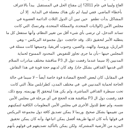
العاج وليبيا في عام 2011؟ إن مفتاح الحل في المستقبل يبدأ بالاعتراف
بأخطاء الماضي. ففي ليبيا، لم تكن هناك معضلة في البداية. إلا أن
المشاكل بدأت تطفو حين تبين أن الدول الثلاث الدائمة العضوية في
مجلس الأمن (الولايات المتحدة، والمملكة المتحدة، وفرنسا)، التي كانت
تساند التدخل، لن ترضى بأي شيء أقل من تغيير النظام، وأنها ستفعل كل ما
يتطلبه الأمر لتحقيق ذلك. وقد حاججت دول مجموعة البريكس – وهي
البرازيل، وروسيا، والهند، والصين، وجنوب أفريقيا، وجميعها كانت ممثلة في
المجلس حينها –بأن ما جرى تجاوز للتفويض المحدود الممنوح لحماية
المدنيين (لا سيما عندما رفضت دول ال P3 مناقشة مختلف مبادرات السلام
التي قدمها القذافي بشكل جاد). وقد كان لديهم حجة قوية في هذا النقاش.
في المقابل، كان لبعض الحجج المضادة قوة خاصة أيضاً – لا سيما في حالة
الحاجة لحماية المدنيين في في مختلف المدن، كطرابلس مثلاً، التي كانت
تحت سيطرة القذافي المباشرة، ولم يكن هذا ليتحقق إلا بهزيمته. ومع ذلك،
فقد رفضت دول ال P3 مناقشة هذه الحجج في أي مرحلة في مجلس الأمن
نفسه، ولم تعطِ للدول الأخرى في مجلس الأمن المعلومات الكافية لتمكينهم
من تقييمها بشكل صحيح. وربما لا يمكن تصديق كافة دول مجموعة البريكس
في قولها بأنه كان لديها طريقة أفضل يمكن اتباعها، وأنه كان يمكن تحقيق
المزيد من الأرضية المشتركة. ولكن يمكن بالتأكيد تصديقهم في قولهم بأنهم