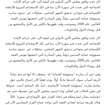
أثار عدم توافق مجلس الأمن الدولي في كيفية الرد على جرائم الإبادة
الجماعية التي تحدث في سوريا الآن، بما في ذلك الاستخدام المروع للأسلحة
الكيميائية في ضواحي دمشق الشهر الماضي، تساؤلات عن جدوى مبادرة
مسؤولية حماية المدنيين دولياً، وهي المبادرة التي احتضنها مؤتمر القمة
العالمي عام 2005، وصوحبت وقت ظهورها بالكثير من الأمل والتشجيع من
قبل رؤساء الدول والحكومات.
أثار عدم توافق مجلس الأمن الدولي في كيفية الرد على جرائم الإبادة
الجماعية التي تحدث في سوريا الآن، بما في ذلك الاستخدام المروع للأسلحة
الكيميائية في ضواحي دمشق الشهر الماضي، تساؤلات عن جدوى مبادرة
مسؤولية حماية المدنيين دولياً، وهي المبادرة التي احتضنها مؤتمر القمة
العالمي عام 2005، وصوحبت وقت ظهورها بالكثير من الأمل والتشجيع من
قبل رؤساء الدول والحكومات.
وفي حين أن مباردة "مسؤولية الحماية" قد سقطت إلا أنها لم تنتهِ تماماً
لأربعة أسباب سوف أحددها تباعاً. أولاً، يوجد فعلياً الآن إجماع عالمي حول
مبادئ مباردة "مسؤولية الحماية" الأساسية. ثانياً، تلك المبادئ أثبتت جدواها
في بعض الحالات في العالم، ولذا استمر مجلس الأمن في تنفيذها، حتى بعد
انقسامه بشأن ليبيا وشلله في اتخاذ القرار حول الأوضاع في سوريا. ثالثاً،
هناك طريقة مبدئية لتفادي العقبة التي تواجه صناع القرار السياسي الآن في