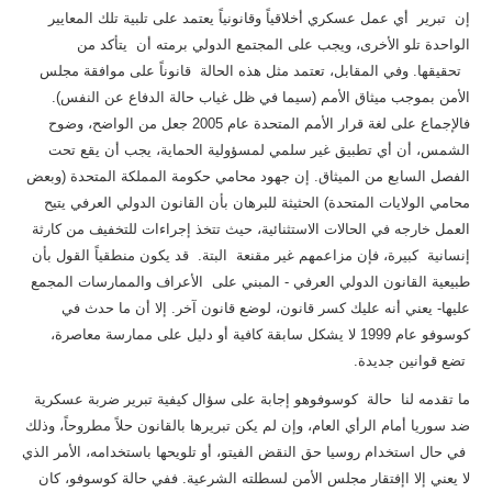
إن تبرير أي عمل عسكري أخلاقياً وقانونياً يعتمد على تلبية تلك المعايير
الواحدة تلو الأخرى، ويجب على المجتمع الدولي برمته أن يتأكد من
تحقيقها. وفي المقابل، تعتمد مثل هذه الحالة قانوناً على موافقة مجلس
الأمن بموجب ميثاق الأمم (سيما في ظل غياب حالة الدفاع عن النفس).
فالإجماع على لغة قرار الأمم المتحدة عام 2005 جعل من الواضح، وضوح
الشمس، أن أي تطبيق غير سلمي لمسؤولية الحماية، يجب أن يقع تحت
الفصل السابع من الميثاق. إن جهود محامي حكومة المملكة المتحدة (وبعض
محامي الولايات المتحدة) الحثيثة للبرهان بأن القانون الدولي العرفي يتيح
العمل خارجه في الحالات الاستثنائية، حيث تتخذ إجراءات للتخفيف من كارثة
إنسانية كبيرة، فإن مزاعمهم غير مقنعة البتة. قد يكون منطقياً القول بأن
طبيعية القانون الدولي العرفي - المبني على الأعراف والممارسات المجمع
عليها- يعني أنه عليك كسر قانون، لوضع قانون آخر. إلا أن ما حدث في
كوسوفو عام 1999 لا يشكل سابقة كافية أو دليل على ممارسة معاصرة،
تضع قوانين جديدة.
ما تقدمه لنا حالة كوسوفوهو إجابة على سؤال كيفية تبرير ضربة عسكرية
ضد سوريا أمام الرأي العام، وإن لم يكن تبريرها بالقانون حلاً مطروحاً، وذلك
في حال استخدام روسيا حق النقض الفيتو، أو تلويحها باستخدامه، الأمر الذي
لا يعني إلا اإفتقار مجلس الأمن لسطلته الشرعية. ففي حالة كوسوفو، كان