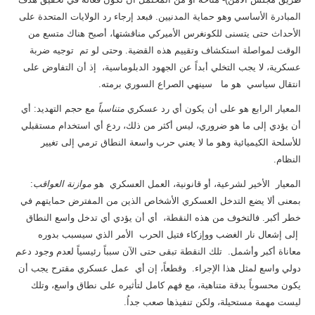
المبادرة الأساسي وهو حماية المدنيين. فبعد إرجاء رد الولايات المتحدة على
الأحداث حتى يتسنى للكونغرس الأميركي مناقشتها، أصبح هناك متسع من
الوقت لمواصلة استكشاف وتقييم هذه القضية. وحتى لو تم توجيه ضربة
عسكرية، لا يجب التخلي أبداً عن الجهود الدبلوماسية، إذ أن التفاوض على
انتقال سياسي هو ما سينهي الصراع السوري برمته.
المعيار الرابع هو على أن يكون أي رد عسكري
متناسباً
مع حجم التهديد: أي
أن يؤدي إلى ما هو ضروري، ليس أكثر من ذلك، ردع أي استخدام مستقبلي
للأسلحة الكيميائية وهو ما لا يعني حرب واسعة النطاق ترمي إلى تغيير
النظام.
المعيار الأخير لشرعية، أو قانونية، العمل العسكري هو
موازنة العواقب
:
بمعنى ألا يضع التدخل العسكري الأشخاص الذين من المفترض حمايتهم في
خطر أكبر. فالتخوف من هذه النقطة، أي أن يؤدي أي تدخل واسع النطاق
إلى إشعال نار الغضب ووإزكاء فتيل الحرب الأمر الذي سيسبب بدوره
معاناة أكبر وأشمل. تلك النقطة تبقى حتى الآن سبباً رئيسياً لعدم وجود دعم
دولي واسع لمثل هذا الإجراء. وقطعاً، إن أي عمل عسكري مقترح يجب أن
يكون محسوباً بدقة متناهية، مع فهم كامل لتأثيره على نطاق واسع، وتلك
ليست مهمة مستحيلة، ولكن تنفيذها صعب جداُ.