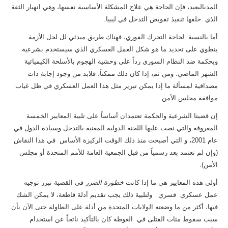
المدىالبعيد، فإن الحاجة هي علاج المشكلة الأساسية نفسها، وهي انهيار الثقة
الذي خلفها تنفيذ تفويض التدخل في ليبيا.
أما بالنسبة لحاجة التحرك الفوري، فهناك طريق مبدئي لل لحل الأزمة
ينطوي على تحديد ما هو شكل العمل العسكري الذي سيستخدم بشرعية
وبحكمة ضد النظام السوري رداً على وحشية الهجوم بالأسلحة الكيميائية
الشهر الماضي. ومن ثم، إذا كان ذلك ممكناً، فلابد من وجود إجابة ذات
مصداقية لمسألة ما إذا يمكن تبرير مثل هذا العمل العسكري في ظل غياب
موافقة مجلس الأمن.
إن قضيتا الشرعية والحكمة تعتمدان أساساً على تلبية المعايير الخمسة
المعروفة والتي نصت عليها اللجنة الدولية المعنية بالتدخل وسيادة الدول في
عام 2001، و التي أصبحت منذ ذلك الوقت الركيزة الأساس في هذا النقاش
(وإن لم تعتمد بعد رسمياً من قبل الجمعية العامة للأمم المتحدة أو مجلس
الأمن).
أولى هذه المعايير هي ما إذا كانت
خطورة الضرر
في القضية تبرر توجيه
عمل عسكري قسري ولتلبية ذلك يجب تقديم أدلة قاطعة، لا يمكن الشك
فيها، أكثر من ما وضعته الولايات المتحدة من أدلة على الطاولة حتى الآن بأن
سبب سقوط مئات القتلى في الغوطة كان بالتأكيد ناتجاً عن استخدام