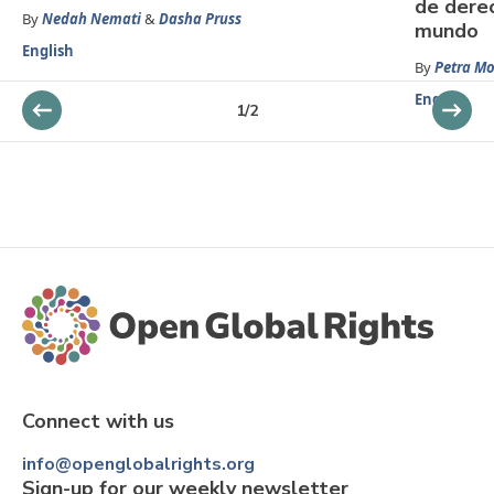
de derec
By
Nedah Nemati
&
Dasha Pruss
mundo
English
By
Petra Mo
English
1
/
2
Connect with us
info@openglobalrights.org
Sign-up for our weekly newsletter