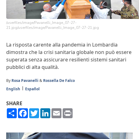
/userfiles/image/Pavanelli_Image_07-27-
21.jpg/userfiles/image/Pavanelli_Image_07-27-21.jpg
La risposta carente alla pandemia in Lombardia
dimostra che la crisi sanitaria globale non può essere
superata senza assicurare resilienti sistemi sanitari
pubblici di alta qualità.
By
Rosa Pavanelli
&
Rossella De Falco
English
Español
SHARE
Share
Facebook
Twitter
LinkedIn
Email
Print