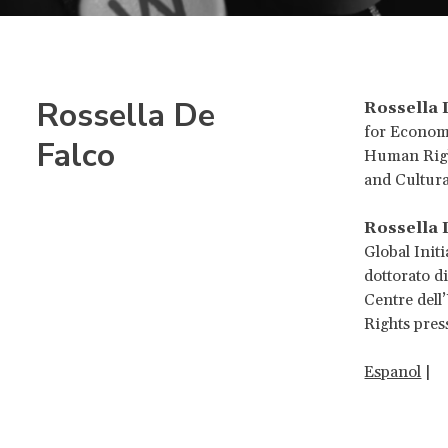
Rossella De
Rossella 
for Economi
Falco
Human Right
and Cultura
Rossella 
Global Init
dottorato d
Centre dell
Rights pres
Espanol
|