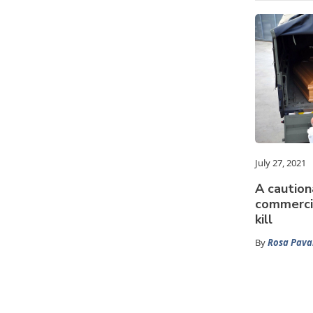
July 27, 2021
A caution
commercia
kill
By
Rosa Pavan