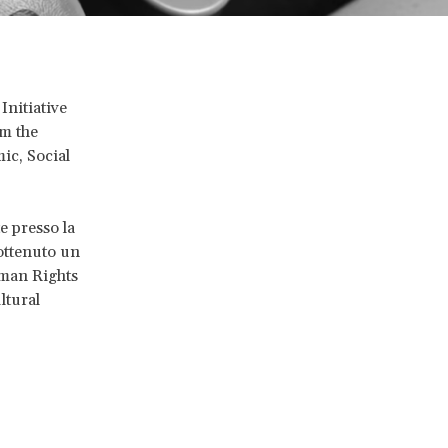
Initiative
om the
ic, Social
e presso la
 ottenuto un
uman Rights
ltural