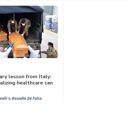
ary lesson from Italy:
lizing healthcare can
elli
&
Rossella De Falco