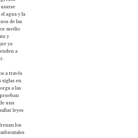
 usarse
el agua y la
nos de las
por medio
ta y
que ya
ienden a
r.
s a través
 siglas en
orga a las
 aprueban
 de una
afiar leyes
drenan los
 ambientales