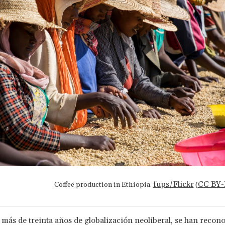
fups/Flickr
CC BY-
Coffee production in Ethiopia.
(
más de treinta años de globalización neoliberal, se han recon