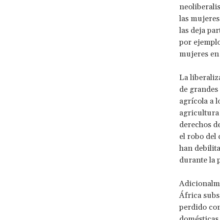
neoliberali
las mujeres
las deja pa
por ejemplo
mujeres en 
La liberali
de grandes
agrícola a 
agricultura
derechos de
el robo del
han debilit
durante la 
Adicionalm
África subs
perdido com
domésticas,