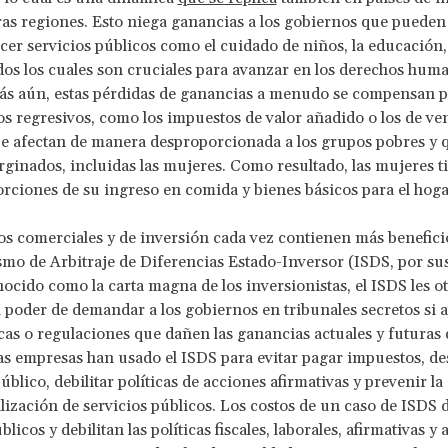
ras regiones. Esto niega ganancias a los gobiernos que pueden
ecer servicios públicos como el cuidado de niños, la educación, 
dos los cuales son cruciales para avanzar en los derechos huma
ás aún, estas pérdidas de ganancias a menudo se compensan 
s regresivos, como los impuestos de valor añadido o los de ven
ue afectan de manera desproporcionada a los grupos pobres y 
ginados, incluidas las mujeres. Como resultado, las mujeres t
rciones de su ingreso en comida y bienes básicos para el hoga
s comerciales y de inversión cada vez contienen más beneficio
mo de Arbitraje de Diferencias Estado-Inversor (ISDS, por sus
nocido como la carta magna de los inversionistas, el ISDS les ot
 poder de demandar a los gobiernos en tribunales secretos si
ticas o regulaciones que dañen las ganancias actuales y futuras
s empresas han usado el ISDS para evitar pagar impuestos, des
úblico, debilitar políticas de acciones afirmativas y prevenir la
ización de servicios públicos. Los costos de un caso de ISDS 
licos y debilitan las políticas fiscales, laborales, afirmativas y