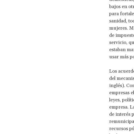
bajos en ot
para fortal
sanidad, to
mujeres. M
de impuesto
servicio, q
estaban mar
usar más po
Los acuerdo
del mecanis
inglés). Co
empresas el
leyes, polí
empresa. La
de interés p
remunicipal
recursos púb