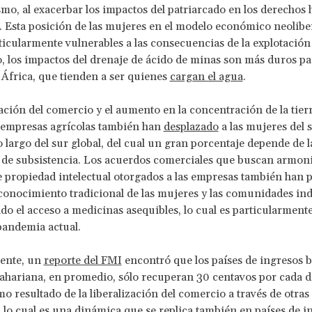
smo, al exacerbar los impactos del patriarcado en los derecho
. Esta posición de las mujeres en el modelo económico neolibe
rticularmente vulnerables a las consecuencias de la explotación
, los impactos del drenaje de ácido de minas son más duros pa
África, que tienden a ser quienes
cargan el agua
.
zación del comercio y el aumento en la concentración de la tie
 empresas agrícolas también han
desplazado
a las mujeres del 
lo largo del sur global, del cual un gran porcentaje depende de l
 de subsistencia. Los acuerdos comerciales que buscan armoni
 propiedad intelectual otorgados a las empresas también han 
 conocimiento tradicional de las mujeres y las comunidades in
ado el acceso a medicinas asequibles, lo cual es particularment
pandemia actual.
ente, un
reporte del FMI
encontró que los países de ingresos b
ahariana, en promedio, sólo recuperan 30 centavos por cada d
o resultado de la liberalización del comercio a través de otras
 lo cual es una dinámica
que se replica
también en países de i