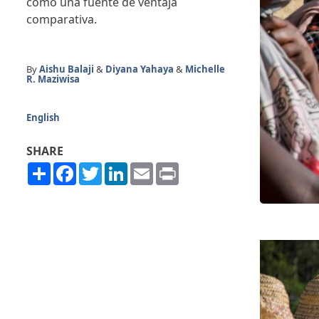
como una fuente de ventaja
comparativa.
By
Aishu Balaji
&
Diyana Yahaya
&
Michelle
R. Maziwisa
English
SHARE
Share
Facebook
Twitter
LinkedIn
Email
Print