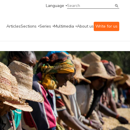
Language
Articles
Sections
Series
Multimedia
About us
Write for us