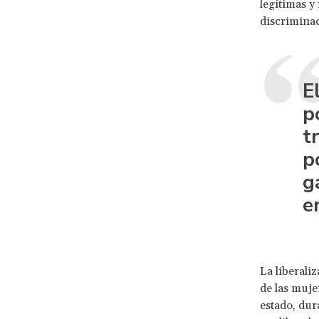
legítimas y
discrimina
E
p
t
p
g
e
La liberali
de las muje
estado, dur