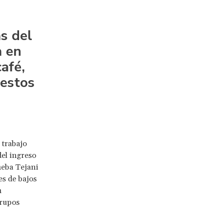
s del
a en
afé,
 estos
 trabajo
el ingreso
heba Tejani
s de bajos
n
grupos