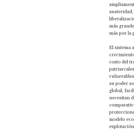
ampliamente
austeridad, 
liberalizac
más grandes
más por la 
El sistema
crecimiento
costo del t
patriarcale
vulnerables
su poder so
global, fac
necesitan d
comparativa
proteccione
modelo econ
explotación