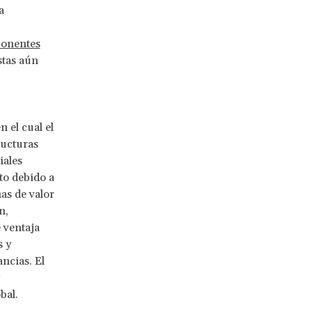
a
onentes
stas aún
 el cual el
ructuras
iales
to debido a
as de valor
n,
 ventaja
s y
ncias. El
bal.