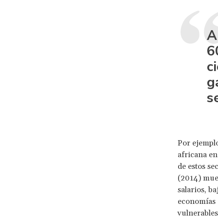
A
6
c
g
s
Por ejemplo
africana en
de estos se
(2014) mues
salarios, b
economías e
vulnerables