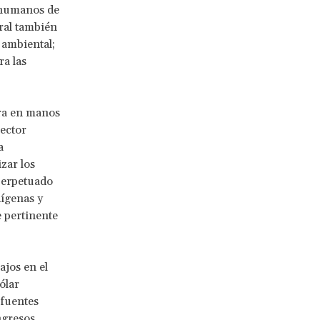
s humanos de
ral también
 ambiental;
ra las
rra en manos
sector
a
zar los
perpetuado
dígenas y
e pertinente
ajos en el
ólar
 fuentes
ngresos