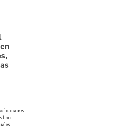
l
 en
s,
las
hos humanos
os han
iales