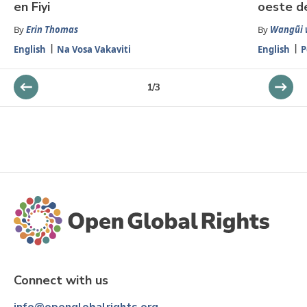
en Fiyi
oeste d
By
Erin Thomas
By
Wangũi 
English
Na Vosa Vakaviti
English
P
1
/
3
Connect with us
info@openglobalrights.org