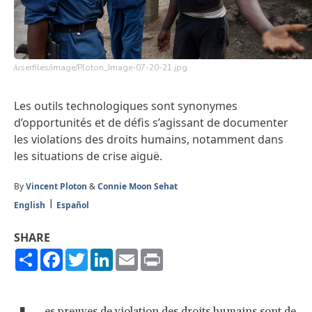
/userfiles/image/Ploton_Image-07-20-21.jpg
Les outils technologiques sont synonymes
d’opportunités et de défis s’agissant de documenter
les violations des droits humains, notamment dans
les situations de crise aiguë.
By
Vincent Ploton
&
Connie Moon Sehat
English
Español
SHARE
Share
Facebook
Twitter
LinkedIn
Email
Print
es preuves de violation des droits humains sont de