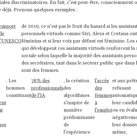
ales discriminatoires. En fait, c’est peut-être, consciemment o
e déjà. Prenons quelques exemples :
rapport
de 2019, ce n’est pas le fruit du hasard si les assistan
de
personnels virtuels comme Siri, Alexa et Cortana on
l'UNESCO
féminins et si leur voix par défaut est féminine. Les 
qui développent ces assistants virtuels renforcent la 
sociale selon laquelle la majorité des assistants pers
des secrétaires, tant dans le secteur public que dans l
sont des femmes.
. Les
78% des
, la création
l'accès
et aux prêt
hommes
professionnels
des
des
refusant
constituant
de l’IA
algorithmes
femmes
automatiq
ent
s’inspire de
à
leur candi
nt
manière
l'emploi
ou en éval
prédominante
négativem
mes
de
leur dossie
l’expérience
même,