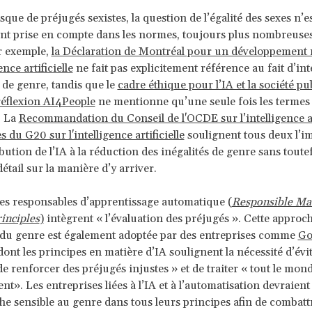
sque de préjugés sexistes, la question de l’égalité des sexes n’e
t prise en compte dans les normes, toujours plus nombreuses
ar exemple,
la Déclaration de Montréal pour un développement 
ence artificielle
ne fait pas explicitement référence au fait d’in
 de genre, tandis que le
cadre éthique pour l’IA et la société pub
éflexion AI4People
ne mentionne qu’une seule fois les termes 
. La
Recommandation du Conseil de l'OCDE sur l’intelligence art
s du G20 sur l'intelligence artificielle
soulignent tous deux l’i
bution de l’IA à la réduction des inégalités de genre sans toute
étail sur la manière d’y arriver.
es responsables d’apprentissage automatique (
Responsible Ma
inciples
)
intègrent « l’évaluation des préjugés ». Cette approc
 du genre est également adoptée par des entreprises comme
Go
 dont les principes en matière d’IA soulignent la nécessité d’évi
de renforcer des préjugés injustes » et de traiter « tout le mon
nt». Les entreprises liées à l’IA et à l’automatisation devraient
e sensible au genre dans tous leurs principes afin de combattr