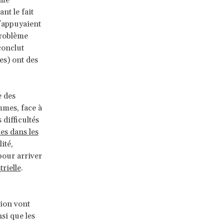
ême
nt le fait
’appuyaient
problème
 conclut
s) ont des
e des
emmes, face à
 difficultés
es dans les
ité,
 pour arriver
rielle
.
tion vont
si que les