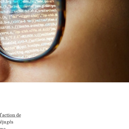
’action de
réjugés