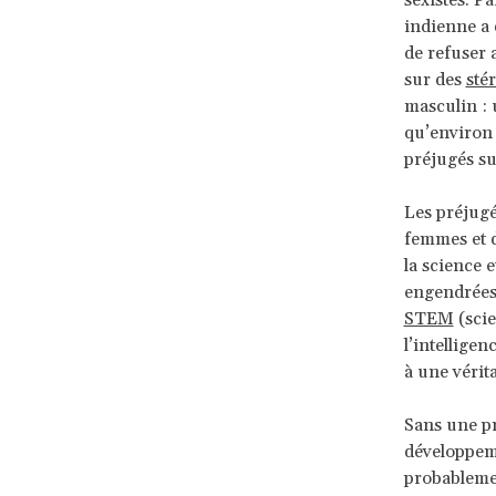
sexistes. P
indienne a 
de refuser
sur des
sté
masculin : 
qu’environ 
préjugés su
Les préjugé
femmes et de
la science e
engendrées 
STEM
(scie
l’intelligen
à une vérita
Sans une pr
développemen
probablemen