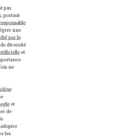
st pas
, portant
responsable
tégrer une
lié par le
de diversité
ificielle
et
mportance
fois ne
chine
he
ogle
et
ter de
de
 adopter
e les