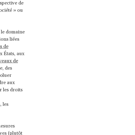
spective de
ociété » ou
s le domaine
ions liées
s de
x États, aux
iveaux de
e, des
voluer
dre aux
 les droits
 les
mesures
ves (plutôt