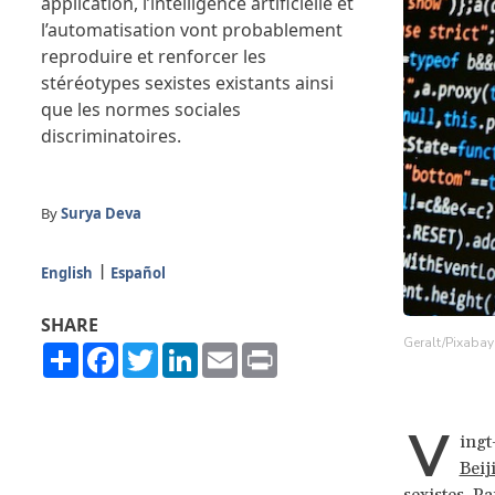
application, l’intelligence artificielle et
l’automatisation vont probablement
reproduire et renforcer les
stéréotypes sexistes existants ainsi
que les normes sociales
discriminatoires.
By
Surya Deva
English
Español
SHARE
Geralt/Pixabay
Share
Facebook
Twitter
LinkedIn
Email
Print
V
ingt
Beij