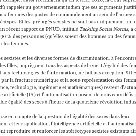
ar exemple, aussi récemment qu’en février 2020, la Cour supr
dû rappeler au gouvernement indien que ses arguments justifia
 aux femmes des postes de commandement au sein de l’armée s
réotypes
. Et les préjugés sexistes ne sont pas uniquement un 
un récent rapport du PNUD, intitulé
Tackling Social Norms
, a
90 % des personnes (qu’elles soient des hommes ou des femme
r les femmes.
s sexistes et les diverses formes de discrimination, à l’encontr
s filles, imprègnent tous les aspects de la vie. L’égalité des f
t aux technologies de l’information, ne fait pas exception. Si les
par la fracture numérique et la
sous-représentation des femm
nce, technologie, ingénierie et mathématiques) restent d’actual
ce artificielle (IA) et l’automatisation posent de nouveaux défis
ble égalité des sexes à l’heure de la
quatrième révolution indust
ise en compte de la question de l’égalité des sexes dans leur
t et leur application, l’intelligence artificielle et l’automatisa
t reproduire et renforcer les stéréotypes sexistes existants ain