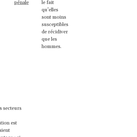
pénale
le fait
qu’elles
sont moins
susceptibles
de récidiver
que les
hommes.
s secteurs
tion est
aient