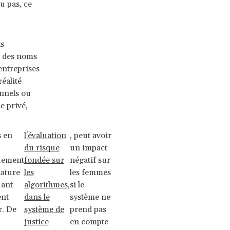
u pas, ce
ts
t des noms
entreprises
réalité
onnels ou
e privé,
s en
l'évaluation
, peut avoir
du risque
un impact
uement
fondée sur
négatif sur
dature
les
les femmes
uant
algorithmes,
si le
ent
dans le
système ne
r. De
système de
prend pas
justice
en compte