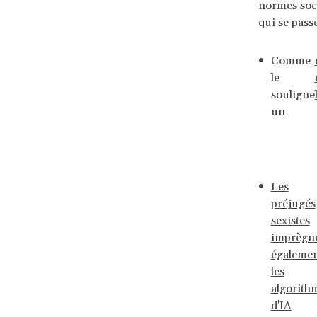
normes soci
qui se pass
Comme
le
souligne
un
Les
préjugés
sexistes
imprègn
égaleme
les
algorith
d'IA