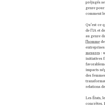
préjugés se
genre pour 
comment les
Qu’est-ce q
de l’IA et 
au genre da
l'homme
des
entreprises
mesures
: u
initiatives 
favorableme
impacts nég
des femmes.
transformat
relations de
Les États, 
concrètes. 