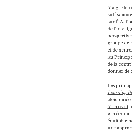
Malgré le ri
suffisammen
sur l’IA. P
de l’intellig
perspective
groupe de r
et de genre
les Principe
de la contri
donner de d
Les princip
Learning Pr
cloisonnée
Microsoft
,
« créer ou 
équitableme
une approch