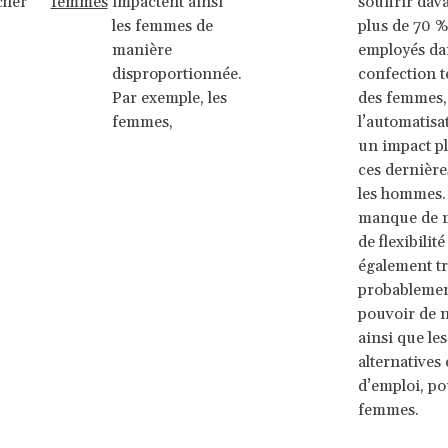
cher
femmes
impactent ainsi
souffrir dava
les femmes de
plus de 70 %
manière
employés da
disproportionnée.
confection te
Par exemple, les
des femmes,
femmes,
l’automatisa
un impact pl
ces dernière
les hommes. 
manque de m
de flexibilité
également tr
probablemen
pouvoir de n
ainsi que les
alternatives
d’emploi, po
femmes.