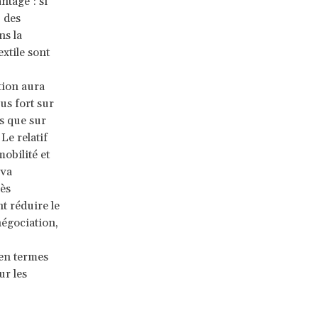
ntage : si
 des
ns la
xtile sont
tion aura
us fort sur
s que sur
Le relatif
obilité et
 va
ès
t réduire le
égociation,
 en termes
ur les