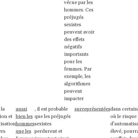
vécue par les
hommes. Ces
préjugés
sexistes
peuvent avoir
des effets
négatifs
importants
pour les
femmes. Par
exemple, les
algorithmes
peuvent
impacter
la
aussi
, il est probable
surreprésentées
dans certain
ion et
bien les
que les préjugés
où le risque
isation
hommes
sexistes
d’automatisa
ers
que les
perdurent et
élevé, pourr