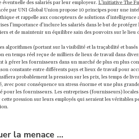
e éventuelle des salariés par leur employeur.
L'initiative The F
cée par UNI Global Union propose 10 principes pour une inte
 éthique et rappelle aux concepteurs de solutions d’intelligence ar
ses l’importance d’inclure les salariés dans le but de protéger l
ers et de maintenir un équilibre sain des pouvoirs sur le lieu d
les algorithmes (portant sur la visibilité et la traçabilité et basés
on en temps réel reçue de milliers de lieux de travail dans diver
à gérer les fournisseurs dans un marché de plus en plus con
son constante entre différents pays et lieux de travail pour accr
nsifiera probablement la pression sur les prix, les temps de livra
é, avec pour conséquence un stress énorme et une plus grand
té pour les fournisseurs. Les entreprises (fournisseurs) locales
r cette pression sur leurs employés qui seraient les véritables p
ion.
uer la menace …