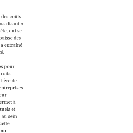
 des coûts
ns-disant »
ète, qui se
baisse des
, a entraîné
é.
es pour
roits
tière de
entreprises
leur
permet à
tuels et
 au sein
cette
pour