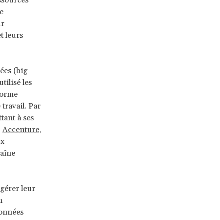
essources
e
ur
t leurs
ées (big
tilisé les
énorme
travail. Par
tant à ses
,
Accenture
,
ux
haîne
gérer leur
n
données