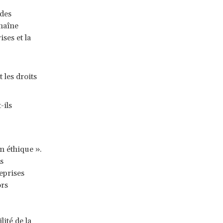
 des
chaîne
ises et la
 les droits
-ils
n éthique ».
s
eprises
ors
ité de la