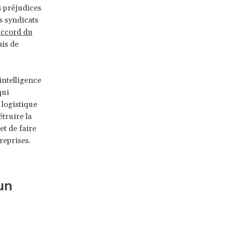
s préjudices
s syndicats
Accord du
is de
intelligence
qui
 logistique
truire la
et de faire
reprises.
un