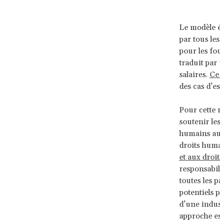
Le modèle é
par tous le
pour les fo
traduit par
salaires.
Ce
des cas d’e
Pour cette 
soutenir les
humains au 
droits huma
et aux droi
responsabil
toutes les p
potentiels 
d’une indus
approche est