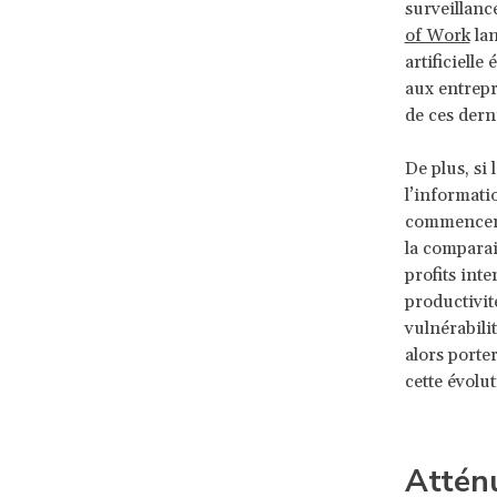
surveillanc
of Work
lan
artificielle
aux entrepri
de ces derni
De plus, si 
l’informati
commencent 
la comparai
profits inte
productivit
vulnérabili
alors porte
cette évolut
Attén