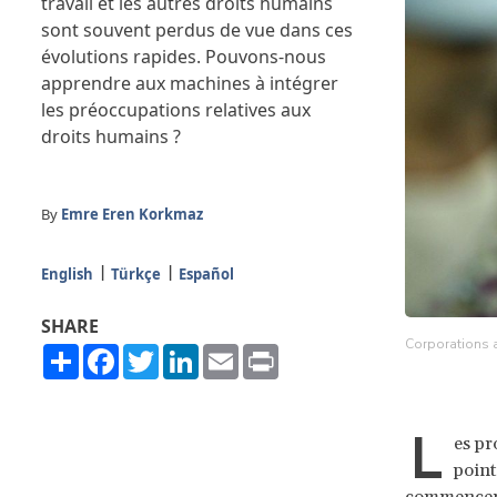
travail et les autres droits humains
sont souvent perdus de vue dans ces
évolutions rapides. Pouvons-nous
apprendre aux machines à intégrer
les préoccupations relatives aux
droits humains ?
By
Emre Eren Korkmaz
English
Türkçe
Español
SHARE
Corporations a
Share
Facebook
Twitter
LinkedIn
Email
Print
L
es pr
point