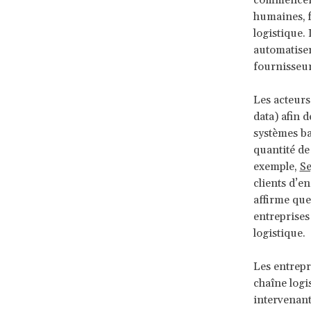
commencent à
humaines, fi
logistique. 
automatiser
fournisseur
Les acteurs
data) afin d
systèmes bas
quantité de
exemple,
S
clients d’e
affirme que
entreprises
logistique.
Les entrepr
chaîne logi
intervenant