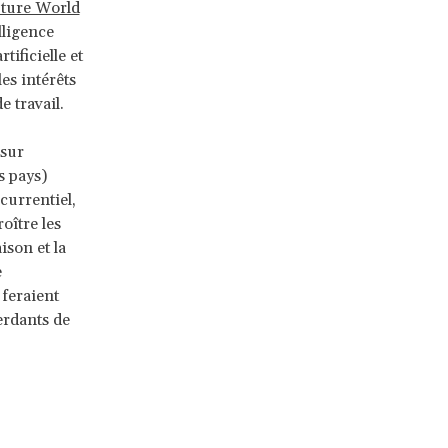
uture World
lligence
tificielle et
es intérêts
e travail.
 sur
s pays)
currentiel,
oître les
ison et la
e
 feraient
erdants de