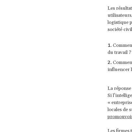
Les résulta
utilisateurs
logistique p
société civ
Comment
du travail ?
Comment l
influencer 
La réponse 
Si l’intelli
« entrepris
locales de s
promouvoi
Les firmes 