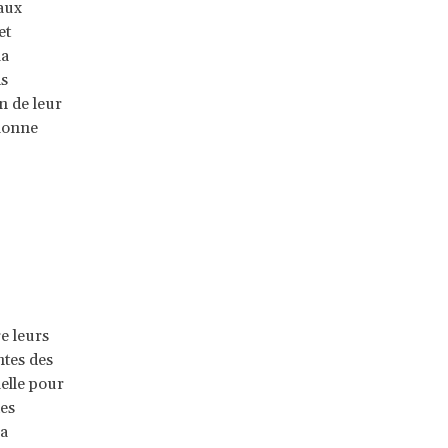
 aux
et
la
ns
n de leur
tionne
re leurs
ntes des
ielle pour
des
la