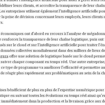
 utiliser l’intelligence artificielle pour aider à gérer leurs r
déliser leurs clients, et accroître la transparence de leur chaîn
Les entreprises utilisent également l’intelligence artificielle po
 la prise de décision concernant leurs employés, leurs clients e
s.
 économiques ont d’abord eu recours à l’analyse de mégadonn
e renforcer la transparence de leur chaîne logistique, puis ont u
és sur le cloud et sur l’intelligence artificielle pour traiter l’
 données collectées mondialement dans des milliers de lieux de 
egura
offre une solution de logistique basée sur le cloud permet
n suivre chaque composant en temps réel. Une autre entreprise
 ce type de programme va améliorer l’efficacité et permettre a
 de réagir plus rapidement aux problématiques au sein de la c
ises bénéficient de plus en plus de l’expertise numérique pour 
stique en suivant toutes les évolutions en temps réel ainsi qu’e
 immédiatement dans la production et la livraison grâce aux 