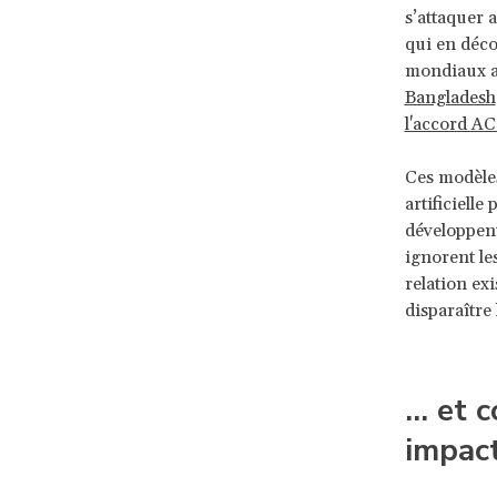
s’attaquer 
qui en déco
mondiaux af
Bangladesh
l'accord A
Ces modèles
artificielle
développent
ignorent le
relation exi
disparaître
… et c
impact