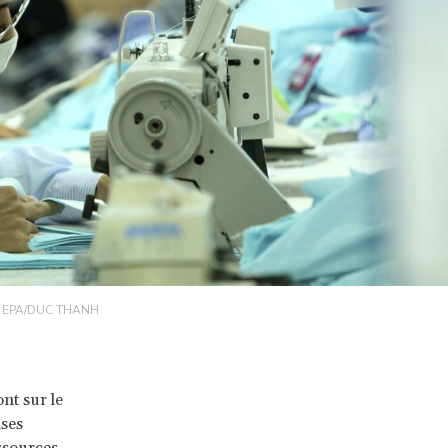
ins. EPA/DUC THANH
ont sur le
ises