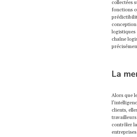
collectées s
fonctions o
prédictibili
conception 
logistiques
chaîne logi
précisémen
La men
Alors que l
l’intelligen
clients, ell
travailleurs
contrôler l
entreprises