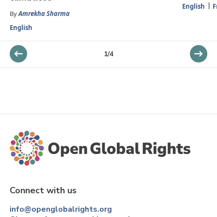
English
F
By
Amrekha Sharma
English
1
/
4
Connect with us
info@openglobalrights.org