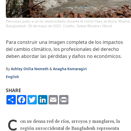
Personas junto a un río desbordado durante el ciclón Yaas en Koira, Khulna,
Bangladesh. 26 de mayo de 2021. Crédito: Saikat Bhadra / iStock
Para construir una imagen completa de los impactos
del cambio climático, los profesionales del derecho
deben abordar las pérdidas y daños no económicos.
By
Ashley Otilia Nemeth
&
Anagha Komaragiri
English
SHARE
Share
Facebook
Twitter
LinkedIn
Email
Print
C
on su densa red de ríos, arroyos y manglares, la
región suroccidental de Bangladesh representa