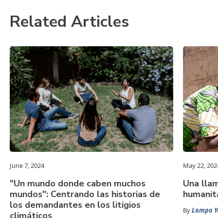
Related Articles
June 7, 2024
May 22, 202
"Un mundo donde caben muchos
Una llam
mundos": Centrando las historias de
humanita
los demandantes en los litigios
By
Lompo Y
climáticos