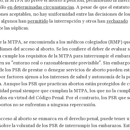
, la MTPA no prevé el aborto a petición, permitiendo la inter
ólo
en determinadas circunstancias
. A pesar de que el estatut
ones aceptables, no hay uniformidad entre las decisiones de los
: algunos han
permitido
la interrupción y otros han
rechazado
e las súplicas.
de la MTPA, se encomienda a los médicos colegiados (RMP) qu
anes del acceso al aborto. Se les confiere el deber de evaluar s
 cumple los requisitos de la MTPA para interrumpir el embar
n su "entorno real o razonablemente previsible". Sin embargo,
de los PSR de prestar o denegar servicios de aborto pueden est
or factores ajenos a los intereses de salud y autonomía de la 
 Aunque los PSR que practican abortos están protegidos de c
lidad penal siempre que cumplan la MTPA, los que no la cump
dos en virtud del Código Penal. Por el contrario, los PSR que s
bortos no se enfrentan a ninguna repercusión.
cceso al aborto se enmarca en el derecho penal, puede tener u
sobre la voluntad de los PSR de interrumpir los embarazos. Est