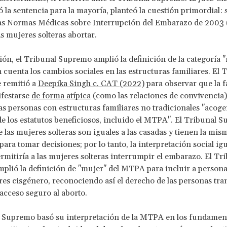
ó la sentencia para la mayoría, planteó la cuestión primordial: 
las Normas Médicas sobre Interrupción del Embarazo de 2003
as mujeres solteras abortar.
ión, el Tribunal Supremo amplió la definición de la categoría 
 cuenta los cambios sociales en las estructuras familiares. El 
 remitió a
Deepika Singh c. CAT (2022)
para observar que la f
festarse
de forma atípica
(como las relaciones de convivencia)
las personas con estructuras familiares no tradicionales "acoger
de los estatutos beneficiosos, incluido el MTPA". El Tribunal 
 las mujeres solteras son iguales a las casadas y tienen la mis
ara tomar decisiones; por lo tanto, la interpretación social igu
mitiría a las mujeres solteras interrumpir el embarazo. El Tr
lió la definición de "mujer" del MTPA para incluir a personas
res cisgénero, reconociendo así el derecho de las personas tr
acceso seguro al aborto.
 Supremo basó su interpretación de la MTPA en los fundament