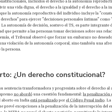
nstitucionales, incluidos el derecho a la autonomía reproductiv
vir una vida digna, el derecho a la igualdad y el derecho a la i
que la autonomía reproductiva del individuo incluye la "const
y derechos" para ejercer "decisiones personales íntimas" como 
La autonomía de decisión, sostuvo el TS, es parte integrante 
dad que permite a las personas tomar decisiones sobre sus rela
emás, el Tribunal observó que forzar un embarazo no deseado
una violación de la autonomía corporal, sino también una afren
 la persona.
rto: ¿Un derecho constitucional?
su sentencia transformadora y progresista sobre el derecho al a
Supremo
no abordó
una cuestión fundamental:
la penalización 
El aborto en India
está penalizado
por
el Código Penal indio
. La
ue prevé excepciones a la penalización de la interrupción del 