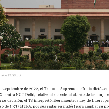
hakya19 / iStock
de septiembre de 2022, el Tribunal Supremo de India dictó sent
X contra NCT Delhi
, relativo al derecho al aborto de las mujere
n su decisión, el TS interpretó liberalmente
la Ley de Interrup
zo de 1971
(MTPA, por sus siglas en inglés) para ampliar su pr