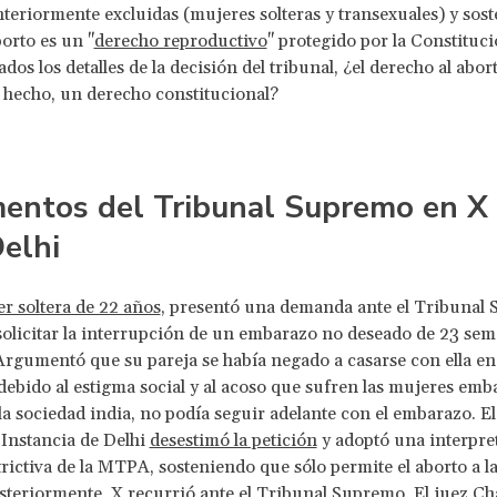
teriormente excluidas (mujeres solteras y transexuales) y sost
borto es un "
derecho reproductivo
" protegido por la Constituci
os los detalles de la decisión del tribunal, ¿el derecho al abort
e hecho, un derecho constitucional?
entos del Tribunal Supremo en X 
elhi
r soltera de 22 años
, presentó una demanda ante el Tribunal 
solicitar la interrupción de un embarazo no deseado de 23 se
Argumentó que su pareja se había negado a casarse con ella en 
 debido al estigma social y al acoso que sufren las mujeres em
 la sociedad india, no podía seguir adelante con el embarazo. E
Instancia de Delhi
desestimó la petición
y adoptó una interpre
estrictiva de la MTPA, sosteniendo que sólo permite el aborto a 
steriormente, X recurrió ante el Tribunal Supremo. El juez C