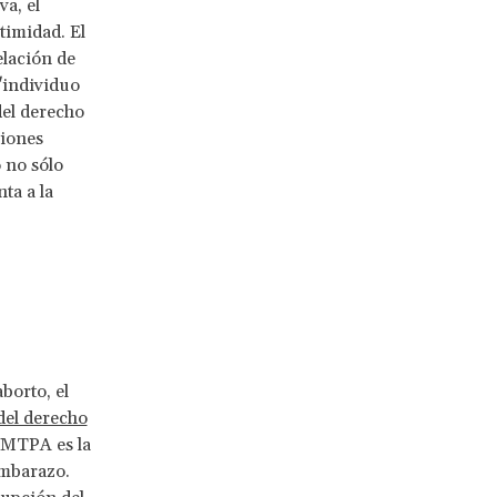
a, el
ntimidad. El
elación de
"individuo
del derecho
ciones
 no sólo
ta a la
borto, el
del derecho
 MTPA es la
embarazo.