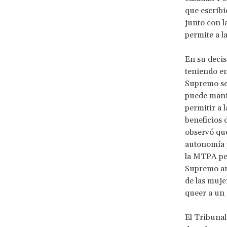
que escribi
junto con 
permite a l
En su decis
teniendo en
Supremo se
puede mani
permitir a 
beneficios 
observó que
autonomía p
la MTPA per
Supremo amp
de las muje
queer a un 
El Tribunal