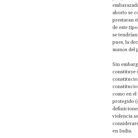
embarazadas
aborto se c
prestaran e
de este tip
se tendrían
pues, la de
manos del p
Sin embargo
constituye 
constitucio
constitucio
como en el 
protegido (
definicione
violencia s
considerars
en India.