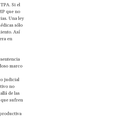
TPA. Si el
RMP que no
ias. Una ley
médicas sólo
iento. Así
era en
 sentencia
doso marco
o judicial
tivo no
llá de las
 que sufren
eproductiva