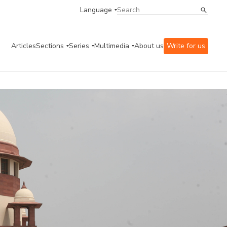
Language
Articles
Sections
Series
Multimedia
About us
Write for us