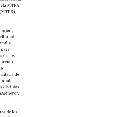
si la MTPA,
 (MTPR),
"mujer",
Tribunal
amilia
 para
se a los
Supremo
ma
alitaria de
ibunal
 distintas
ansgénero y
os de los