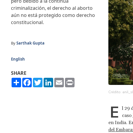
pero debido a la continua
criminalización, el derecho al aborto
aún no está protegido como derecho
constitucional.
By
Sarthak Gupta
English
SHARE
Share
Facebook
Twitter
LinkedIn
Email
Print
Crédito: anil_s
E
l 29 
caso
en India. E
del Embara