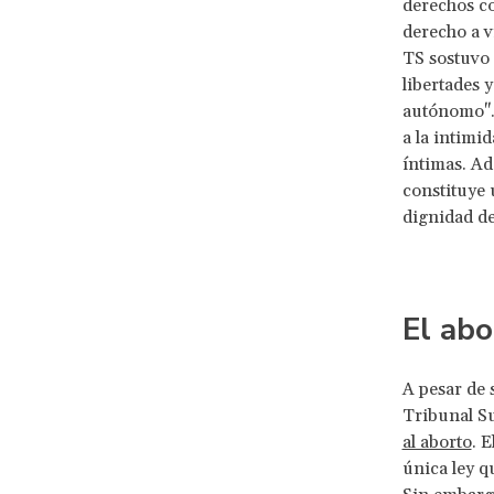
derechos co
derecho a vi
TS sostuvo 
libertades 
autónomo". 
a la intimi
íntimas. Ad
constituye 
dignidad de
El abo
A pesar de 
Tribunal 
al aborto
. 
única ley q