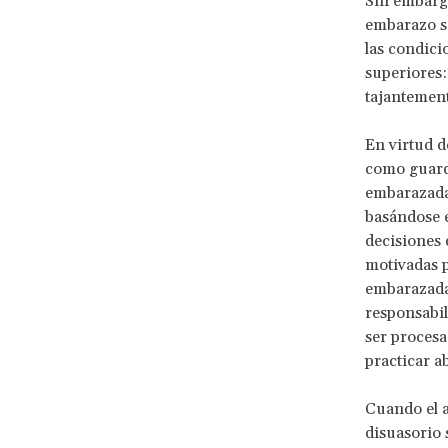
Sin embargo
embarazo s
las condici
superiores
tajantement
En virtud 
como guardi
embarazada
basándose e
decisiones 
motivadas p
embarazada.
responsabi
ser procesa
practicar a
Cuando el a
disuasorio 