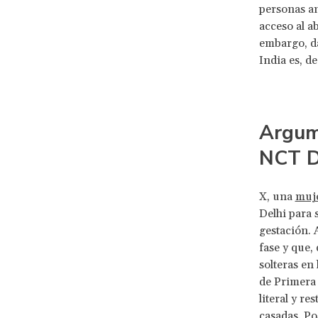
personas an
acceso al a
embargo, dad
India es, d
Argum
NCT D
X, una
muje
Delhi para 
gestación. 
fase y que,
solteras en
de Primera 
literal y r
casadas. Po