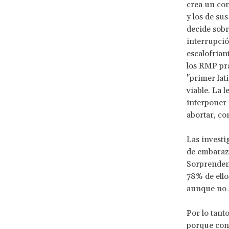
crea un con
y los de su
decide sobr
interrupci
escalofrian
los RMP pra
"primer lat
viable. La l
interponer 
abortar, c
Las invest
de embarazo
Sorprendent
78% de ello
aunque no 
Por lo tant
porque cons