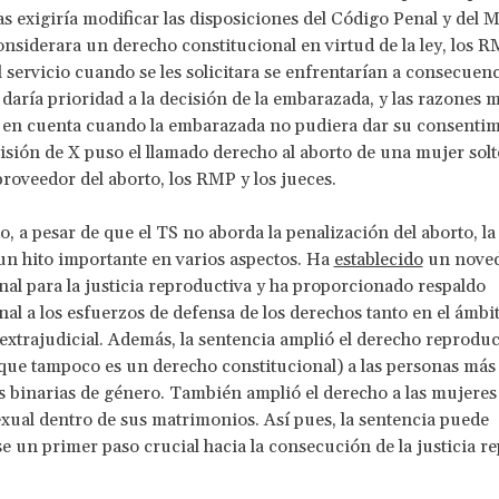
 exigiría modificar las disposiciones del Código Penal y del M
onsiderara un derecho constitucional en virtud de la ley, los 
l servicio cuando se les solicitara se enfrentarían a consecuenc
o daría prioridad a la decisión de la embarazada, y las razones 
 en cuenta cuando la embarazada no pudiera dar su consentim
cisión de X puso el llamado derecho al aborto de una mujer solt
roveedor del aborto, los RMP y los jueces.
, a pesar de que el TS no aborda la penalización del aborto, la
un hito importante en varios aspectos. Ha
establecido
un nove
nal para la justicia reproductiva y ha proporcionado respaldo
nal a los esfuerzos de defensa de los derechos tanto en el ámbit
extrajudicial. Además, la sentencia amplió el derecho reproduc
que tampoco es un derecho constitucional) a las personas más a
s binarias de género. También amplió el derecho a las mujeres
exual dentro de sus matrimonios. Así pues, la sentencia puede
e un primer paso crucial hacia la consecución de la justicia r