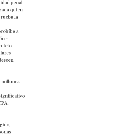
lidad penal,
azada quien
prueba la
prohíbe a
ón -
n feto
ulares
 deseen
 millones
ignificativo
TPA,
gido,
rsonas