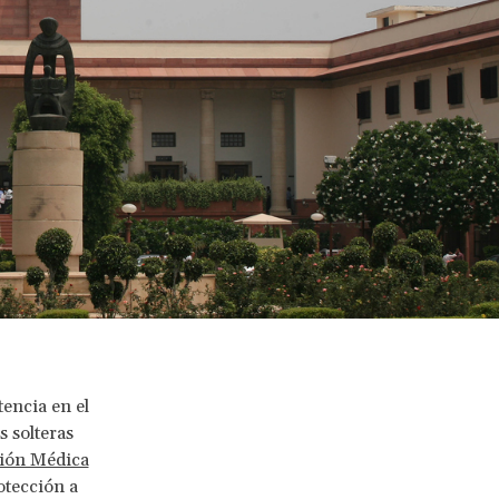
encia en el
s solteras
ción Médica
otección a