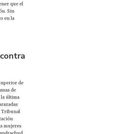
ener que el
ón. Sin
o en la
contra
Superior de
manas de
la última
barazadas
l Tribunal
tación
las mujeres
handrachud,