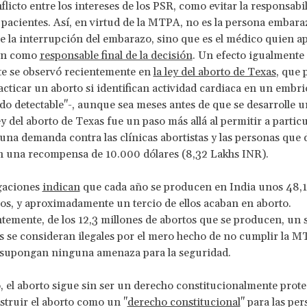
flicto entre los intereses de los PSR, como evitar la responsabi
s pacientes. Así, en virtud de la MTPA, no es la persona embar
e la interrupción del embarazo, sino que es el médico quien a
ón como
responsable final de la decisión
. Un efecto igualmente
te se observó recientemente en
la ley del aborto de Texas
, que 
cticar un aborto si identifican actividad cardiaca en un embri
ido detectable"-, aunque sea meses antes de que se desarrolle u
ey del aborto de Texas fue un paso más allá al permitir a partic
una demanda contra las clínicas abortistas y las personas que
on una recompensa de 10.000 dólares (8,32 Lakhs INR).
igaciones
indican
que cada año se producen en India unos 48,1
s, y aproximadamente un tercio de ellos acaban en aborto.
emente, de los 12,3 millones de abortos que se producen, un s
s se consideran ilegales por el mero hecho de no cumplir la M
supongan ninguna amenaza para la seguridad.
o, el aborto sigue sin ser un derecho constitucionalmente prote
truir el aborto como un "
derecho constitucional
" para las pe