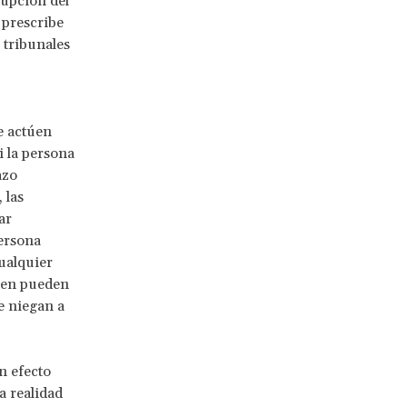
rupción del
o prescribe
 tribunales
e actúen
i la persona
azo
 las
ar
persona
ualquier
len pueden
e niegan a
n efecto
a realidad