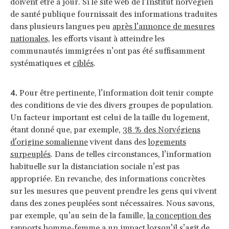
doivent être à jour. Si le site web de l’Institut norvégien
de santé publique fournissait des informations traduites
dans plusieurs langues peu
après
l’annonce de mesures
nationales,
les efforts visant à atteindre les
communautés immigrées n’ont pas été suffisamment
systématiques et
ciblés
.
Pour être pertinente, l’information doit tenir compte
des conditions de vie des divers groupes de population.
Un facteur important est celui de la taille du logement,
étant donné que, par exemple,
38 % des Norvégiens
d'origine somalienne
vivent dans des
logements
surpeuplés
. Dans de telles circonstances, l’information
habituelle sur la distanciation sociale n’est pas
appropriée. En revanche, des informations concrètes
sur les mesures que peuvent prendre les gens qui vivent
dans des zones peuplées sont nécessaires. Nous savons,
par exemple, qu’au sein de la famille,
la conception des
rapports homme-femme
a un impact lorsqu’il s’agit de