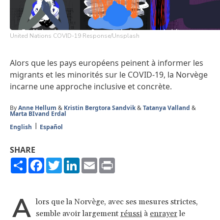
United Nations COVID-19 Response/Unsplash
Alors que les pays européens peinent à informer les
migrants et les minorités sur le COVID-19, la Norvège
incarne une approche inclusive et concrète.
By
Anne Hellum
&
Kristin Bergtora Sandvik
&
Tatanya Valland
&
Marta BIvand Erdal
English
Español
SHARE
Share
Facebook
Twitter
LinkedIn
Email
Print
A
lors que la Norvège, avec ses mesures strictes,
semble avoir largement
réussi
à
enrayer
le