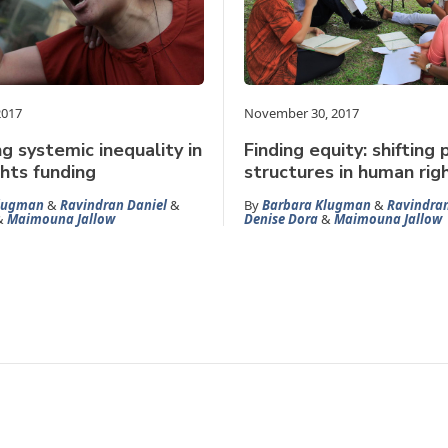
2017
November 30, 2017
g systemic inequality in
Finding equity: shifting
hts funding
structures in human rig
lugman
&
Ravindran Daniel
&
By
Barbara Klugman
&
Ravindran
&
Maimouna Jallow
Denise Dora
&
Maimouna Jallow