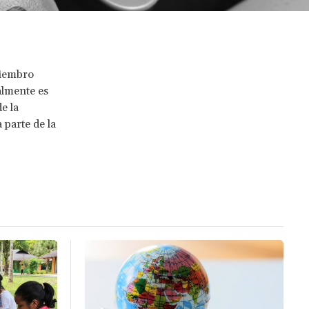
miembro
almente es
e la
 parte de la