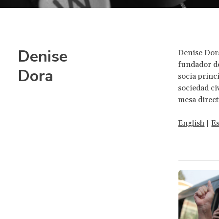
Denise
Denise Dora
fundador d
Dora
socia princ
sociedad ci
mesa direct
English
|
E