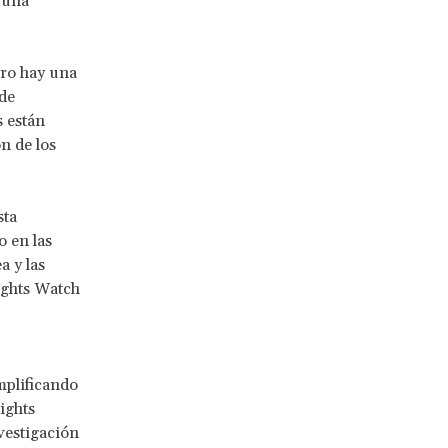
 una
ero hay una
 de
s están
n de los
sta
 en las
a y las
ights Watch
mplificando
ights
vestigación