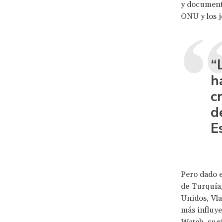
y documenta
ONU y los je
“
h
c
d
E
Pero dado e
de Turquía,
Unidos, Vla
más influye