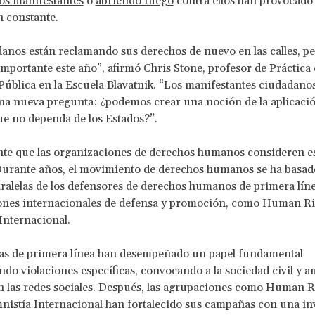
os manifestantes
o
abriendo fuego
contra ellos han provocado
 constante.
anos están reclamando sus derechos de nuevo en las calles, p
importante este año”, afirmó Chris Stone, profesor de Práctica
Pública en la Escuela Blavatnik. “Los manifestantes ciudadano
a nueva pregunta: ¿podemos crear una noción de la aplicació
e no dependa de los Estados?”.
nte que las organizaciones de derechos humanos consideren e
urante años, el movimiento de derechos humanos se ha basado
ralelas de los defensores de derechos humanos de primera líne
ones internacionales de defensa y promoción, como Human R
Internacional.
tas de primera línea han desempeñado un papel fundamental
o violaciones específicas, convocando a la sociedad civil y a
 las redes sociales. Después, las agrupaciones como Human R
istía Internacional han fortalecido sus campañas con una in