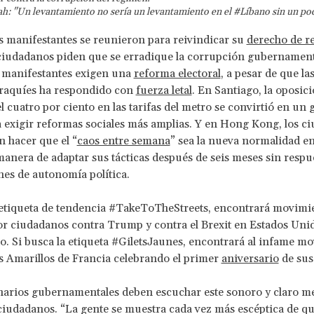
h: "Un levantamiento no sería un levantamiento en el #Líbano sin un po
s manifestantes se reunieron para reivindicar su
derecho de r
 ciudadanos piden que se erradique la corrupción gubernament
s manifestantes exigen una
reforma electoral
, a pesar de que la
iraquíes ha respondido con
fuerza letal
. En Santiago, la oposic
 cuatro por ciento en las tarifas del metro se convirtió en un g
 exigir reformas sociales más amplias. Y en Hong Kong, los c
 hacer que el “
caos entre semana
” sea la nueva normalidad en
nera de adaptar sus tácticas después de seis meses sin respue
es de autonomía política.
 etiqueta de tendencia #TakeToTheStreets, encontrará movimi
or ciudadanos contra Trump y contra el Brexit en Estados Unid
. Si busca la etiqueta #GiletsJaunes, encontrará al infame m
s Amarillos de Francia celebrando el primer
aniversario
de sus 
narios gubernamentales deben escuchar este sonoro y claro m
iudadanos. “La gente se muestra cada vez más escéptica de qu