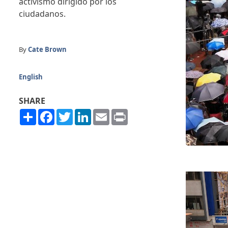
activismo dirigido por los
ciudadanos.
By
Cate Brown
English
SHARE
Share
Facebook
Twitter
LinkedIn
Email
Print