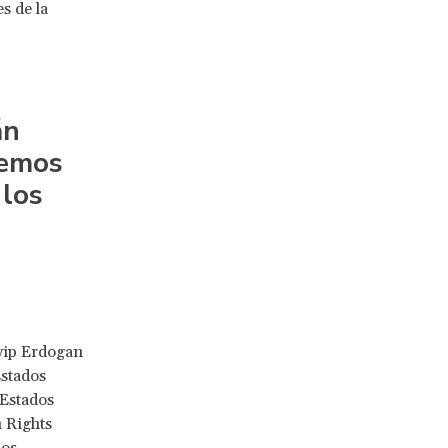
s de la
án
demos
 los
yyip Erdogan
Estados
 Estados
 Rights