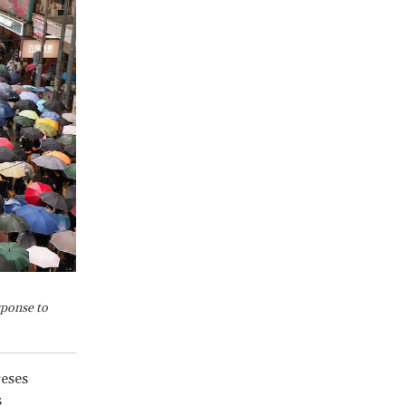
sponse to
reses
s