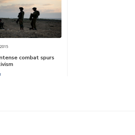
 2015
, intense combat spurs
ivism
s