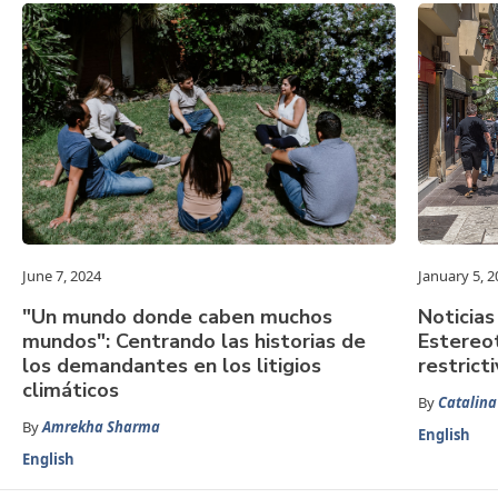
June 7, 2024
January 5, 2
"Un mundo donde caben muchos
Noticias
mundos": Centrando las historias de
Estereot
los demandantes en los litigios
restrict
climáticos
By
Catalina
By
Amrekha Sharma
English
English