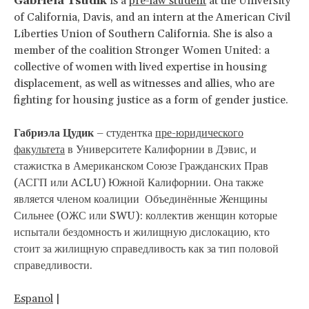
Gabriela Tsudik
is a
pre-law student
at the University
of California, Davis, and an intern at the American Civil
Liberties Union of Southern California. She is also a
member of the coalition Stronger Women United: a
collective of women with lived expertise in housing
displacement, as well as witnesses and allies, who are
fighting for housing justice as a form of gender justice.
Габриэла Цудик
– студентка
пре-юридического
факультета
в Университете Калифорнии в Дэвис, и
стажистка в Американском Союзе Гражданских Прав
(АСГП или ACLU) Южной Калифорнии. Она также
является членом коалиции Объединённые Женщины
Сильнее (ОЖС или SWU): коллектив женщин которые
испытали бездомность и жилищную дислокацию, кто
стоит за жилищную справедливость как за тип половой
справедливости.
Espanol
|