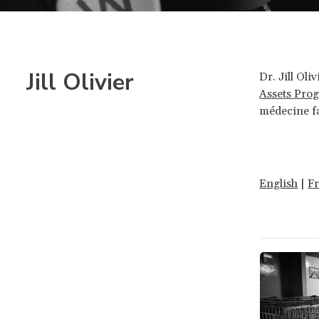
Jill Olivier
Dr. Jill Ol
Assets Pr
médecine fa
English
|
F