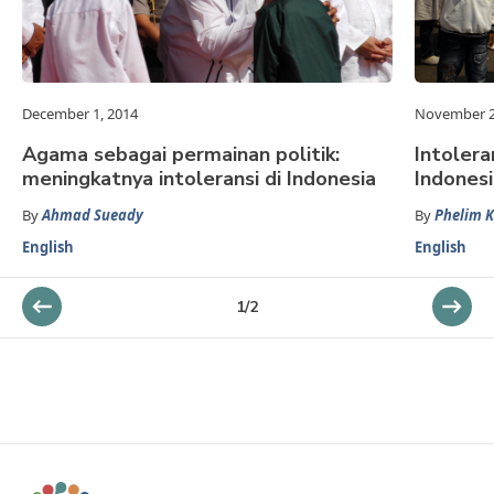
December 1, 2014
November 2
Agama sebagai permainan politik:
Intolera
meningkatnya intoleransi di Indonesia
Indonesi
By
Ahmad Sueady
By
Phelim K
English
English
1
/
2