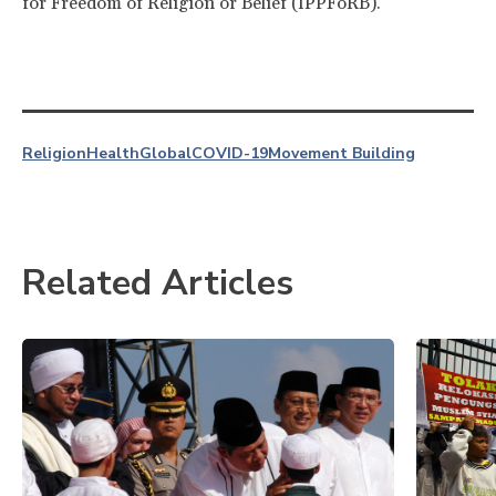
for Freedom of Religion or Belief (IPPFoRB).
Religion
Health
Global
COVID-19
Movement Building
Related Articles