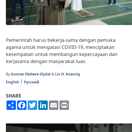
Pemerintah harus bekerja-sama dengan pemuka
agama untuk mengatasi COVID-19, menciptakan
kesempatan untuk membangun kepercayaan dan
kerjasama dengan masyarakat luas.
By
Gunnar Ekeløve-Slydal
&
Liv H. Kvanvig
English
Русский
SHARE
Share
Facebook
Twitter
LinkedIn
Email
Print