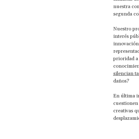
nuestra co
segunda coh
Nuestro pro
interés púb
innovación 
representac
prioridad a
conocimien
silencian t
daños?
En última i
cuestionen 
creativas q
desplazami