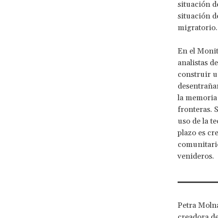
situación d
situación d
migratorio.
En el Monit
analistas d
construir u
desentrañand
la memoria
fronteras. 
uso de la te
plazo es cr
comunitario
venideros.
Petra Molna
creadora de