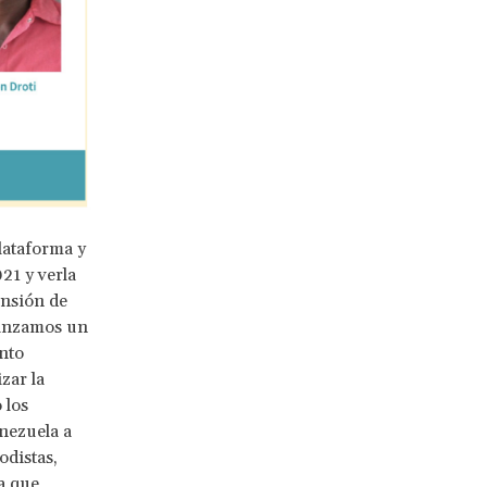
lataforma y
21 y verla
ensión de
 lanzamos un
nto
zar la
 los
nezuela a
odistas,
a que