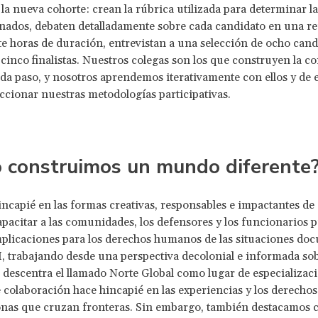
 la nueva cohorte: crean la rúbrica utilizada para determinar la 
nados, debaten detalladamente sobre cada candidato en una r
ete horas de duración, entrevistan a una selección de ocho cand
s cinco finalistas. Nuestros colegas son los que construyen la 
 paso, y nosotros aprendemos iterativamente con ellos y de e
cionar nuestras metodologías participativas.
 construimos un mundo diferente
capié en las formas creativas, responsables e impactantes de 
apacitar a las comunidades, los defensores y los funcionarios 
mplicaciones para los derechos humanos de las situaciones do
 trabajando desde una perspectiva decolonial e informada sob
descentra el llamado Norte Global como lugar de especializac
 colaboración hace hincapié en las experiencias y los derech
onas que cruzan fronteras. Sin embargo, también destacamos 