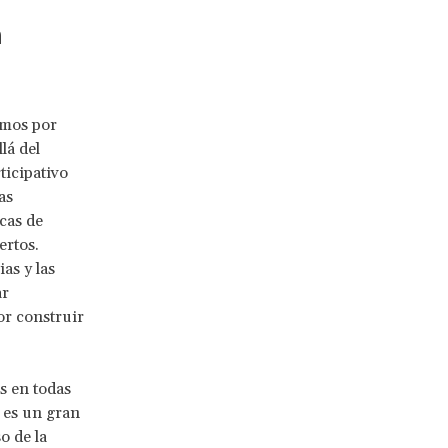
n
amos por
lá del
ticipativo
as
cas de
ertos.
as y las
ar
or construir
s en todas
n es un gran
o de la