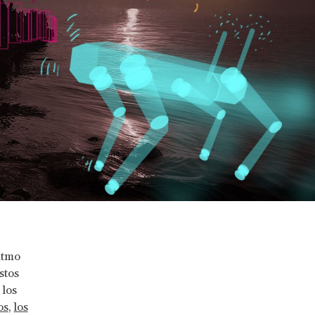
itmo
stos
 los
os
,
los