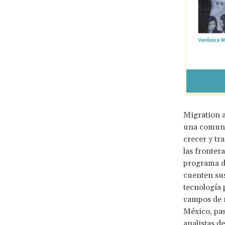
Migration a
una comunid
crecer y t
las fronter
programa d
cuenten sus
tecnología 
campos de r
México, pas
analistas d