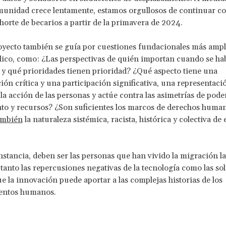
munidad crece lentamente, estamos orgullosos de continuar c
orte de becarios a partir de la primavera de 2024.
yecto también se guía por cuestiones fundacionales más ampl
lico, como: ¿Las perspectivas de quién importan cuando se ha
y qué prioridades tienen prioridad? ¿Qué aspecto tiene una
ión crítica y una participación significativa, una representaci
 la acción de las personas y actúe contra las asimetrías de pode
to y recursos? ¿Son suficientes los marcos de derechos huma
ambién
la naturaleza sistémica, racista, histórica y colectiva de 
nstancia, deben ser las personas que han vivido la migración l
tanto las repercusiones negativas de la tecnología como las so
ue la innovación puede aportar a las complejas historias de los
entos humanos.