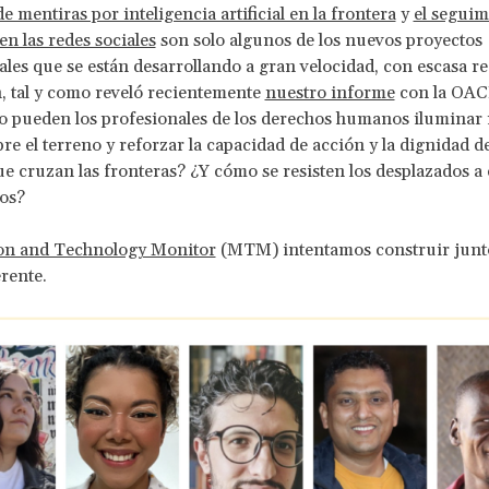
e mentiras por inteligencia artificial en la frontera
y
el seguim
en las redes sociales
son solo algunos de los nuevos proyectos
les que se están desarrollando a gran velocidad, con escasa r
, tal y como reveló recientemente
nuestro informe
con la OA
 pueden los profesionales de los derechos humanos iluminar 
bre el terreno y reforzar la capacidad de acción y la dignidad de
e cruzan las fronteras? ¿Y cómo se resisten los desplazados a 
tos?
on and Technology Monitor
(MTM) intentamos construir junt
rente.