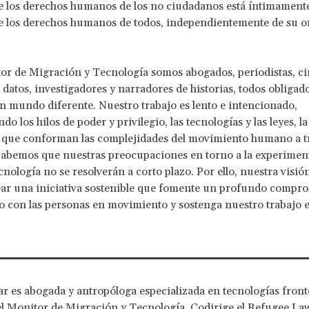
e los derechos humanos de los no ciudadanos está íntimamente 
e los derechos humanos de todos, independientemente de su o
or de Migración y Tecnología somos abogados, periodistas, ci
e datos, investigadores y narradores de historias, todos obligado
n mundo diferente. Nuestro trabajo es lento e intencionado,
o los hilos de poder y privilegio, las tecnologías y las leyes, la
 que conforman las complejidades del movimiento humano a tr
Sabemos que nuestras preocupaciones en torno a la experiment
cnología no se resolverán a corto plazo. Por ello, nuestra visió
ear una iniciativa sostenible que fomente un profundo compr
 con las personas en movimiento y sostenga nuestro trabajo e
r es abogada y antropóloga especializada en tecnologías front
l Monitor de Migración y Tecnología. Codirige el Refugee Law