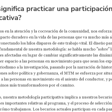
ignifica practicar una participació
icativa?
os en la atención y la cocreación de la comunidad, nos esforz
pacto duradero en la vida de las personas que va mucho más al
onectando los hilos dispares de este trabajo vital. El diseño par
 fundamental de nuestra metodología: se habla mucho "sobre" l
 afectadas en lugar de cambiar significativamente las dinámi
er espacio a las personas en movimiento para que sean los exp
riodismo a la investigación, pasando por la narración de histori
nes sobre política y gobernanza, el MTM se esfuerza por situ
a las personas en movimiento en el asiento del conductor, y p
inos más transformadores por el camino.
, nuestra metodología participativa implica a nuestros becario
nes importantes relativas al programa, y el proceso de selecció
cómo trabajamos. Los becarios actuales participan en cada pas