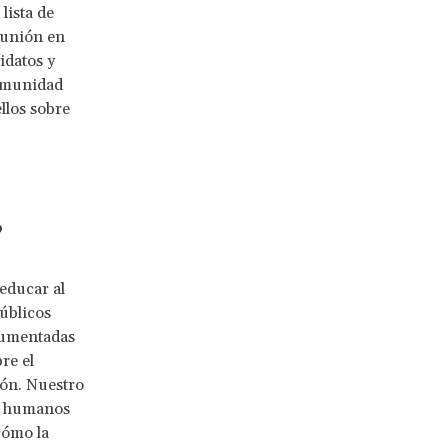
lista de
eunión en
idatos y
comunidad
llos sobre
?
educar al
públicos
cumentadas
re el
ión. Nuestro
os humanos
cómo la