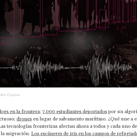
ndro Ospina
ogs en la frontera
;
7.000 estudiantes deportados
por un algor
ctuoso;
drones
en lugar de salvamento marítimo. ¿Qué une a e
as tecnologías fronterizas afectan ahora a todos y cada uno de
 la migración.
Los escáneres de iris en los campos de refugiad