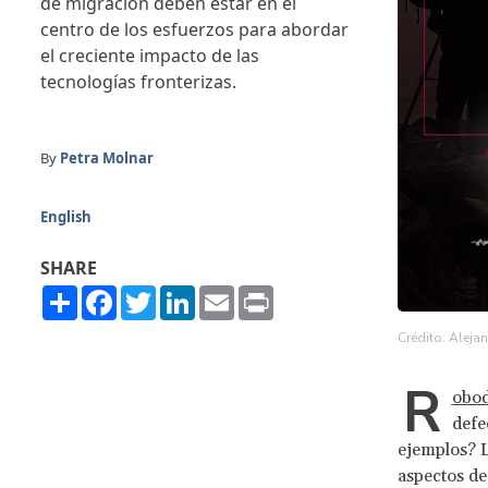
de migración deben estar en el
centro de los esfuerzos para abordar
el creciente impacto de las
tecnologías fronterizas.
By
Petra Molnar
English
SHARE
Share
Facebook
Twitter
LinkedIn
Email
Print
Crédito: Aleja
R
obod
defe
ejemplos? L
aspectos de