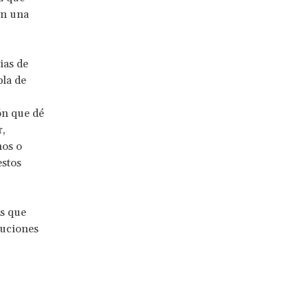
on una
ias de
bla de
ón que dé
r,
nos o
estos
as que
luciones