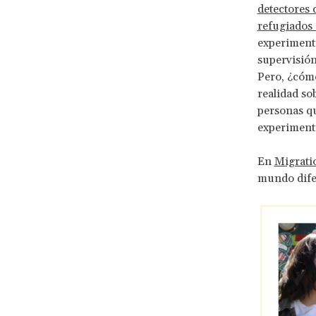
detectores d
refugiados 
experimenta
supervisión
Pero, ¿cómo
realidad so
personas qu
experimen
En
Migrati
mundo dife