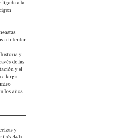
ligada a la
rigen
neastas,
s a intentar
 historia y
avés de las
ación y el
n a largo
omiso
n los años
erizas y
 Lab de la