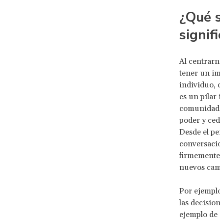
¿Qué s
signif
Al centrarn
tener un im
individuo, c
es un pilar
comunidades
poder y ced
Desde el pe
conversacio
firmemente 
nuevos cam
Por ejemplo
las decisio
ejemplo de 