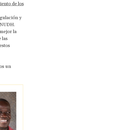
iento de los
egulación y
CNUDH.
mejor la
 las
estos
os un