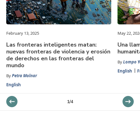
February 13, 2025
May 22, 202
Las fronteras inteligentes matan:
Una llam
nuevas fronteras de violencia y erosión
humanita
de derechos en las fronteras del
By
Lompo Y
mundo
English
F
By
Petra Molnar
English
1
/
4