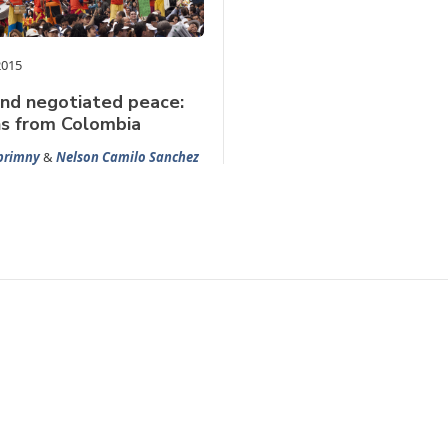
2015
nd negotiated peace:
ns from Colombia
primny
&
Nelson Camilo Sanchez