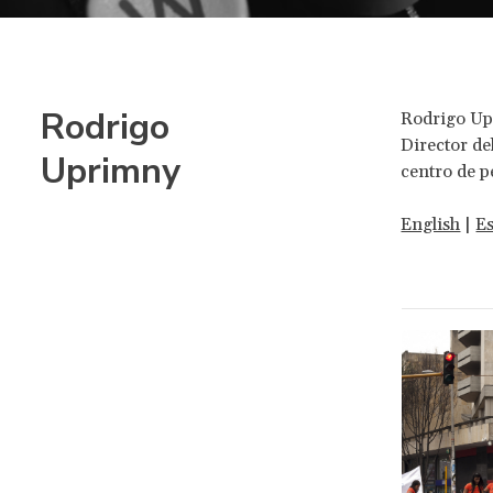
Rodrigo
Rodrigo Upr
Director de
Uprimny
centro de 
English
|
E