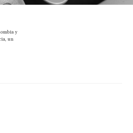
lombia y
cia, un