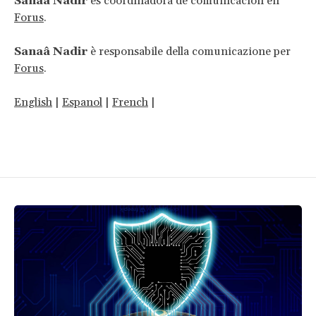
Sanaâ Nadir
es coordinadora de comunicación en
Forus
.
Sanaâ Nadir
è responsabile della comunicazione per
Forus
.
English
|
Espanol
|
French
|