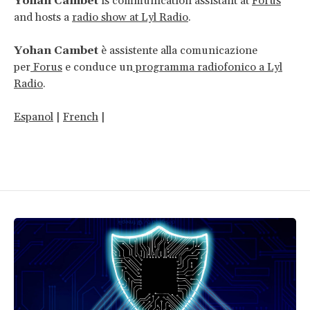
Yohan Cambet
is communication assistant at
Forus
and hosts a
radio show at Lyl Radio
.
Yohan Cambet
è assistente alla comunicazione
per
Forus
e conduce un
programma radiofonico a Lyl
Radio
.
Espanol
|
French
|